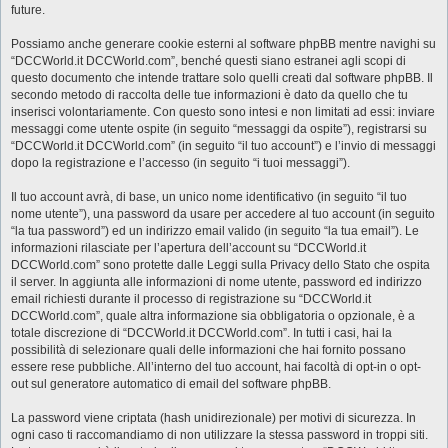
future.
Possiamo anche generare cookie esterni al software phpBB mentre navighi su
“DCCWorld.it DCCWorld.com”, benché questi siano estranei agli scopi di
questo documento che intende trattare solo quelli creati dal software phpBB. Il
secondo metodo di raccolta delle tue informazioni è dato da quello che tu
inserisci volontariamente. Con questo sono intesi e non limitati ad essi: inviare
messaggi come utente ospite (in seguito “messaggi da ospite”), registrarsi su
“DCCWorld.it DCCWorld.com” (in seguito “il tuo account”) e l’invio di messaggi
dopo la registrazione e l’accesso (in seguito “i tuoi messaggi”).
Il tuo account avrà, di base, un unico nome identificativo (in seguito “il tuo
nome utente”), una password da usare per accedere al tuo account (in seguito
“la tua password”) ed un indirizzo email valido (in seguito “la tua email”). Le
informazioni rilasciate per l’apertura dell’account su “DCCWorld.it
DCCWorld.com” sono protette dalle Leggi sulla Privacy dello Stato che ospita
il server. In aggiunta alle informazioni di nome utente, password ed indirizzo
email richiesti durante il processo di registrazione su “DCCWorld.it
DCCWorld.com”, quale altra informazione sia obbligatoria o opzionale, è a
totale discrezione di “DCCWorld.it DCCWorld.com”. In tutti i casi, hai la
possibilità di selezionare quali delle informazioni che hai fornito possano
essere rese pubbliche. All’interno del tuo account, hai facoltà di opt-in o opt-
out sul generatore automatico di email del software phpBB.
La password viene criptata (hash unidirezionale) per motivi di sicurezza. In
ogni caso ti raccomandiamo di non utilizzare la stessa password in troppi siti.