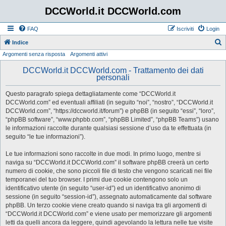
DCCWorld.it DCCWorld.com
FAQ
Iscriviti
Login
Indice
Argomenti senza risposta
Argomenti attivi
e
r
DCCWorld.it DCCWorld.com - Trattamento dei dati
personali
c
a
Questo paragrafo spiega dettagliatamente come “DCCWorld.it
DCCWorld.com” ed eventuali affiliati (in seguito “noi”, “nostro”, “DCCWorld.it
DCCWorld.com”, “https://dccworld.it/forum”) e phpBB (in seguito “essi”, “loro”,
“phpBB software”, “www.phpbb.com”, “phpBB Limited”, “phpBB Teams”) usano
le informazioni raccolte durante qualsiasi sessione d’uso da te effettuata (in
seguito “le tue informazioni”).
Le tue informazioni sono raccolte in due modi. In primo luogo, mentre si
naviga su “DCCWorld.it DCCWorld.com” il software phpBB creerà un certo
numero di cookie, che sono piccoli file di testo che vengono scaricati nei file
temporanei del tuo browser. I primi due cookie contengono solo un
identificativo utente (in seguito “user-id”) ed un identificativo anonimo di
sessione (in seguito “session-id”), assegnato automaticamente dal software
phpBB. Un terzo cookie viene creato quando si naviga tra gli argomenti di
“DCCWorld.it DCCWorld.com” e viene usato per memorizzare gli argomenti
letti da quelli ancora da leggere, quindi agevolando la lettura nelle tue visite