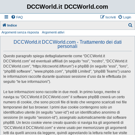
DCCWorld.it DCCWorld.com
FAQ
Iscriviti
Login
Indice
Argomenti senza risposta
Argomenti attivi
e
r
DCCWorld.it DCCWorld.com - Trattamento dei dati
personali
c
a
Questo paragrafo spiega dettagliatamente come “DCCWorld.it
DCCWorld.com” ed eventuali affiliati (in seguito “noi”, “nostro”, “DCCWorld.it
DCCWorld.com”, “https://dccworld.it/forum”) e phpBB (in seguito “essi”, “loro”,
“phpBB software”, “www.phpbb.com”, “phpBB Limited”, “phpBB Teams”) usano
le informazioni raccolte durante qualsiasi sessione d’uso da te effettuata (in
seguito “le tue informazioni”).
Le tue informazioni sono raccolte in due modi. In primo luogo, mentre si
naviga su “DCCWorld.it DCCWorld.com” il software phpBB creerà un certo
numero di cookie, che sono piccoli file di testo che vengono scaricati nei file
temporanei del tuo browser. I primi due cookie contengono solo un
identificativo utente (in seguito “user-id”) ed un identificativo anonimo di
sessione (in seguito “session-id”), assegnato automaticamente dal software
phpBB. Un terzo cookie viene creato quando si naviga tra gli argomenti di
“DCCWorld.it DCCWorld.com” e viene usato per memorizzare gli argomenti
letti da quelli ancora da leggere, quindi agevolando la lettura nelle tue visite