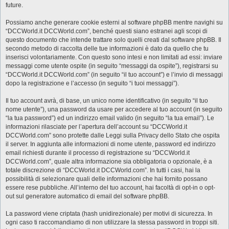
future.
Possiamo anche generare cookie esterni al software phpBB mentre navighi su
“DCCWorld.it DCCWorld.com”, benché questi siano estranei agli scopi di
questo documento che intende trattare solo quelli creati dal software phpBB. Il
secondo metodo di raccolta delle tue informazioni è dato da quello che tu
inserisci volontariamente. Con questo sono intesi e non limitati ad essi: inviare
messaggi come utente ospite (in seguito “messaggi da ospite”), registrarsi su
“DCCWorld.it DCCWorld.com” (in seguito “il tuo account”) e l’invio di messaggi
dopo la registrazione e l’accesso (in seguito “i tuoi messaggi”).
Il tuo account avrà, di base, un unico nome identificativo (in seguito “il tuo
nome utente”), una password da usare per accedere al tuo account (in seguito
“la tua password”) ed un indirizzo email valido (in seguito “la tua email”). Le
informazioni rilasciate per l’apertura dell’account su “DCCWorld.it
DCCWorld.com” sono protette dalle Leggi sulla Privacy dello Stato che ospita
il server. In aggiunta alle informazioni di nome utente, password ed indirizzo
email richiesti durante il processo di registrazione su “DCCWorld.it
DCCWorld.com”, quale altra informazione sia obbligatoria o opzionale, è a
totale discrezione di “DCCWorld.it DCCWorld.com”. In tutti i casi, hai la
possibilità di selezionare quali delle informazioni che hai fornito possano
essere rese pubbliche. All’interno del tuo account, hai facoltà di opt-in o opt-
out sul generatore automatico di email del software phpBB.
La password viene criptata (hash unidirezionale) per motivi di sicurezza. In
ogni caso ti raccomandiamo di non utilizzare la stessa password in troppi siti.