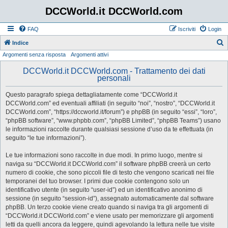
DCCWorld.it DCCWorld.com
FAQ
Iscriviti
Login
Indice
Argomenti senza risposta
Argomenti attivi
e
r
DCCWorld.it DCCWorld.com - Trattamento dei dati
personali
c
a
Questo paragrafo spiega dettagliatamente come “DCCWorld.it
DCCWorld.com” ed eventuali affiliati (in seguito “noi”, “nostro”, “DCCWorld.it
DCCWorld.com”, “https://dccworld.it/forum”) e phpBB (in seguito “essi”, “loro”,
“phpBB software”, “www.phpbb.com”, “phpBB Limited”, “phpBB Teams”) usano
le informazioni raccolte durante qualsiasi sessione d’uso da te effettuata (in
seguito “le tue informazioni”).
Le tue informazioni sono raccolte in due modi. In primo luogo, mentre si
naviga su “DCCWorld.it DCCWorld.com” il software phpBB creerà un certo
numero di cookie, che sono piccoli file di testo che vengono scaricati nei file
temporanei del tuo browser. I primi due cookie contengono solo un
identificativo utente (in seguito “user-id”) ed un identificativo anonimo di
sessione (in seguito “session-id”), assegnato automaticamente dal software
phpBB. Un terzo cookie viene creato quando si naviga tra gli argomenti di
“DCCWorld.it DCCWorld.com” e viene usato per memorizzare gli argomenti
letti da quelli ancora da leggere, quindi agevolando la lettura nelle tue visite