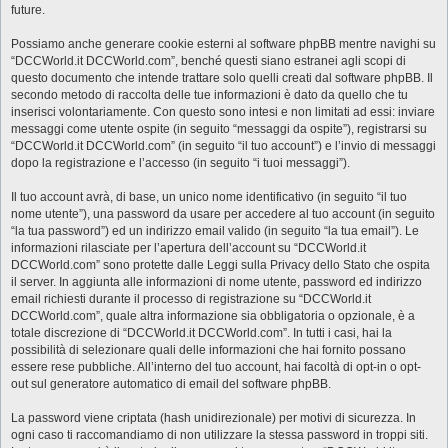
future.
Possiamo anche generare cookie esterni al software phpBB mentre navighi su
“DCCWorld.it DCCWorld.com”, benché questi siano estranei agli scopi di
questo documento che intende trattare solo quelli creati dal software phpBB. Il
secondo metodo di raccolta delle tue informazioni è dato da quello che tu
inserisci volontariamente. Con questo sono intesi e non limitati ad essi: inviare
messaggi come utente ospite (in seguito “messaggi da ospite”), registrarsi su
“DCCWorld.it DCCWorld.com” (in seguito “il tuo account”) e l’invio di messaggi
dopo la registrazione e l’accesso (in seguito “i tuoi messaggi”).
Il tuo account avrà, di base, un unico nome identificativo (in seguito “il tuo
nome utente”), una password da usare per accedere al tuo account (in seguito
“la tua password”) ed un indirizzo email valido (in seguito “la tua email”). Le
informazioni rilasciate per l’apertura dell’account su “DCCWorld.it
DCCWorld.com” sono protette dalle Leggi sulla Privacy dello Stato che ospita
il server. In aggiunta alle informazioni di nome utente, password ed indirizzo
email richiesti durante il processo di registrazione su “DCCWorld.it
DCCWorld.com”, quale altra informazione sia obbligatoria o opzionale, è a
totale discrezione di “DCCWorld.it DCCWorld.com”. In tutti i casi, hai la
possibilità di selezionare quali delle informazioni che hai fornito possano
essere rese pubbliche. All’interno del tuo account, hai facoltà di opt-in o opt-
out sul generatore automatico di email del software phpBB.
La password viene criptata (hash unidirezionale) per motivi di sicurezza. In
ogni caso ti raccomandiamo di non utilizzare la stessa password in troppi siti.