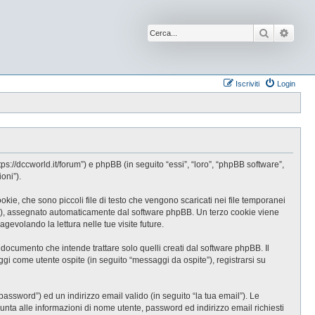
Cerca
Ricer
Iscriviti
Login
//dccworld.it/forum”) e phpBB (in seguito “essi”, “loro”, “phpBB software”,
oni”).
e, che sono piccoli file di testo che vengono scaricati nei file temporanei
-id”), assegnato automaticamente dal software phpBB. Un terzo cookie viene
evolando la lettura nelle tue visite future.
cumento che intende trattare solo quelli creati dal software phpBB. Il
gi come utente ospite (in seguito “messaggi da ospite”), registrarsi su
password”) ed un indirizzo email valido (in seguito “la tua email”). Le
iunta alle informazioni di nome utente, password ed indirizzo email richiesti