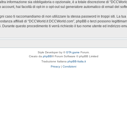
a informazione sia obbligatoria o opzionale, è a totale discrezione di “DCCWorld.it 
o account, hai facoltà di opt-in o opt-out sul generatore automatico di email del so
ogni caso ti raccomandiamo di non utilizzare la stessa password in troppi siti. La t
stanza affiliati di “DCCWorld.it DCCWorld.com”, phpBB o terzi possono legittimam
BB. Durante questo procedimento ti verrà richiesto il tuo nome utente ed indirizzo
Style Developer by ©
GTA game
Forum.
Creato da
phpBB
® Forum Software © phpBB Limited
Traduzione Italiana
phpBB-Italia.it
Privacy
|
Condizioni