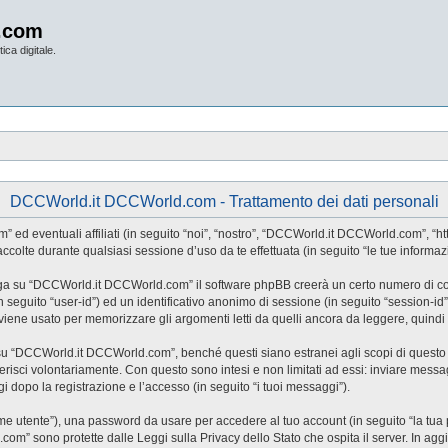
.com
ica digitale.
DCCWorld.it DCCWorld.com - Trattamento dei dati personali
ventuali affiliati (in seguito “noi”, “nostro”, “DCCWorld.it DCCWorld.com”, “https:
lte durante qualsiasi sessione d’uso da te effettuata (in seguito “le tue informazi
iga su “DCCWorld.it DCCWorld.com” il software phpBB creerà un certo numero di cooki
(in seguito “user-id”) ed un identificativo anonimo di sessione (in seguito “session
ne usato per memorizzare gli argomenti letti da quelli ancora da leggere, quindi ag
“DCCWorld.it DCCWorld.com”, benché questi siano estranei agli scopi di questo do
risci volontariamente. Con questo sono intesi e non limitati ad essi: inviare messag
 dopo la registrazione e l’accesso (in seguito “i tuoi messaggi”).
nome utente”), una password da usare per accedere al tuo account (in seguito “la tua 
om” sono protette dalle Leggi sulla Privacy dello Stato che ospita il server. In agg