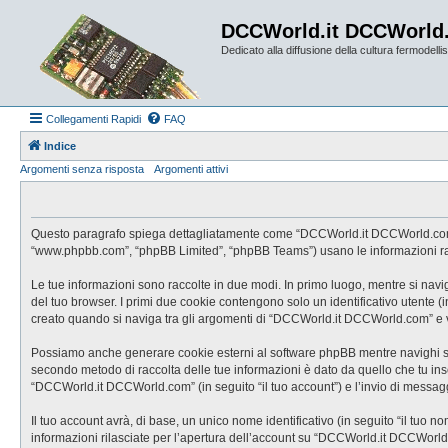
DCCWorld.it DCCWorld
Dedicato alla diffusione della cultura fermodellist
Collegamenti Rapidi
FAQ
Indice
Argomenti senza risposta
Argomenti attivi
Questo paragrafo spiega dettagliatamente come “DCCWorld.it DCCWorld.com” ed e
“www.phpbb.com”, “phpBB Limited”, “phpBB Teams”) usano le informazioni racco
Le tue informazioni sono raccolte in due modi. In primo luogo, mentre si nav
del tuo browser. I primi due cookie contengono solo un identificativo utente 
creato quando si naviga tra gli argomenti di “DCCWorld.it DCCWorld.com” e vie
Possiamo anche generare cookie esterni al software phpBB mentre navighi su 
secondo metodo di raccolta delle tue informazioni è dato da quello che tu inse
“DCCWorld.it DCCWorld.com” (in seguito “il tuo account”) e l’invio di messaggi
Il tuo account avrà, di base, un unico nome identificativo (in seguito “il tuo 
informazioni rilasciate per l’apertura dell’account su “DCCWorld.it DCCWorld.c