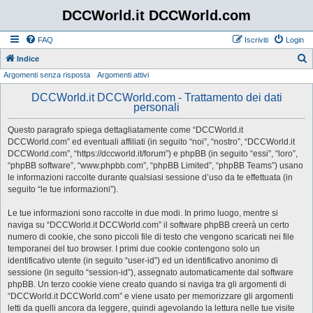
DCCWorld.it DCCWorld.com
FAQ
Iscriviti
Login
Indice
Argomenti senza risposta
Argomenti attivi
e
r
DCCWorld.it DCCWorld.com - Trattamento dei dati
personali
c
a
Questo paragrafo spiega dettagliatamente come “DCCWorld.it
DCCWorld.com” ed eventuali affiliati (in seguito “noi”, “nostro”, “DCCWorld.it
DCCWorld.com”, “https://dccworld.it/forum”) e phpBB (in seguito “essi”, “loro”,
“phpBB software”, “www.phpbb.com”, “phpBB Limited”, “phpBB Teams”) usano
le informazioni raccolte durante qualsiasi sessione d’uso da te effettuata (in
seguito “le tue informazioni”).
Le tue informazioni sono raccolte in due modi. In primo luogo, mentre si
naviga su “DCCWorld.it DCCWorld.com” il software phpBB creerà un certo
numero di cookie, che sono piccoli file di testo che vengono scaricati nei file
temporanei del tuo browser. I primi due cookie contengono solo un
identificativo utente (in seguito “user-id”) ed un identificativo anonimo di
sessione (in seguito “session-id”), assegnato automaticamente dal software
phpBB. Un terzo cookie viene creato quando si naviga tra gli argomenti di
“DCCWorld.it DCCWorld.com” e viene usato per memorizzare gli argomenti
letti da quelli ancora da leggere, quindi agevolando la lettura nelle tue visite