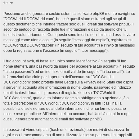
future.
Possiamo anche generare cookie esterni al software phpBB mentre navighi su
“DCCWorld.it DCCWorld.com”, benché questi siano estranei agli scopi di
questo documento che intende trattare solo quelli creati dal software phpBB. Il
secondo metodo di raccolta delle tue informazioni è dato da quello che tu
inserisci volontariamente. Con questo sono intesi e non limitati ad essi: inviare
messaggi come utente ospite (in seguito “messaggi da ospite”), registrarsi su
“DCCWorld.it DCCWorld.com” (in seguito “il tuo account”) e l’invio di messaggi
dopo la registrazione e l’accesso (in seguito “i tuoi messaggi”).
Il tuo account avrà, di base, un unico nome identificativo (in seguito “il tuo
nome utente”), una password da usare per accedere al tuo account (in seguito
“la tua password”) ed un indirizzo email valido (in seguito “la tua email”). Le
informazioni rilasciate per l’apertura dell’account su “DCCWorld.it
DCCWorld.com” sono protette dalle Leggi sulla Privacy dello Stato che ospita
il server. In aggiunta alle informazioni di nome utente, password ed indirizzo
email richiesti durante il processo di registrazione su “DCCWorld.it
DCCWorld.com”, quale altra informazione sia obbligatoria o opzionale, è a
totale discrezione di “DCCWorld.it DCCWorld.com”. In tutti i casi, hai la
possibilità di selezionare quali delle informazioni che hai fornito possano
essere rese pubbliche. All’interno del tuo account, hai facoltà di opt-in o opt-
out sul generatore automatico di email del software phpBB.
La password viene criptata (hash unidirezionale) per motivi di sicurezza. In
ogni caso ti raccomandiamo di non utilizzare la stessa password in troppi siti.