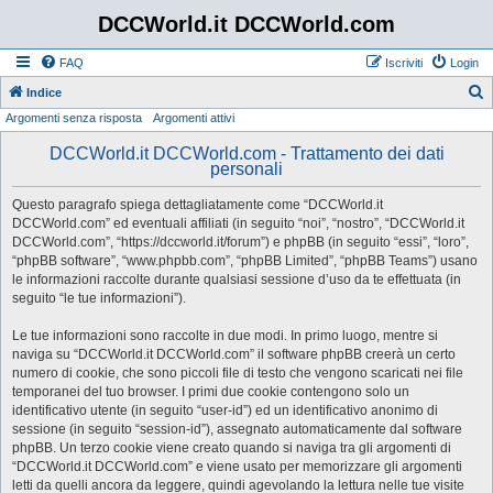
DCCWorld.it DCCWorld.com
FAQ
Iscriviti
Login
Indice
Argomenti senza risposta
Argomenti attivi
e
r
DCCWorld.it DCCWorld.com - Trattamento dei dati
personali
c
a
Questo paragrafo spiega dettagliatamente come “DCCWorld.it
DCCWorld.com” ed eventuali affiliati (in seguito “noi”, “nostro”, “DCCWorld.it
DCCWorld.com”, “https://dccworld.it/forum”) e phpBB (in seguito “essi”, “loro”,
“phpBB software”, “www.phpbb.com”, “phpBB Limited”, “phpBB Teams”) usano
le informazioni raccolte durante qualsiasi sessione d’uso da te effettuata (in
seguito “le tue informazioni”).
Le tue informazioni sono raccolte in due modi. In primo luogo, mentre si
naviga su “DCCWorld.it DCCWorld.com” il software phpBB creerà un certo
numero di cookie, che sono piccoli file di testo che vengono scaricati nei file
temporanei del tuo browser. I primi due cookie contengono solo un
identificativo utente (in seguito “user-id”) ed un identificativo anonimo di
sessione (in seguito “session-id”), assegnato automaticamente dal software
phpBB. Un terzo cookie viene creato quando si naviga tra gli argomenti di
“DCCWorld.it DCCWorld.com” e viene usato per memorizzare gli argomenti
letti da quelli ancora da leggere, quindi agevolando la lettura nelle tue visite