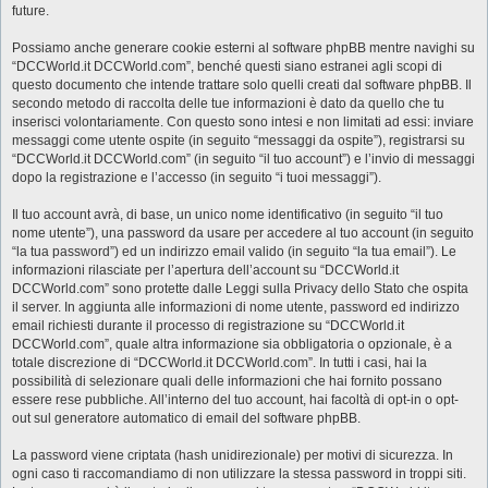
future.
Possiamo anche generare cookie esterni al software phpBB mentre navighi su
“DCCWorld.it DCCWorld.com”, benché questi siano estranei agli scopi di
questo documento che intende trattare solo quelli creati dal software phpBB. Il
secondo metodo di raccolta delle tue informazioni è dato da quello che tu
inserisci volontariamente. Con questo sono intesi e non limitati ad essi: inviare
messaggi come utente ospite (in seguito “messaggi da ospite”), registrarsi su
“DCCWorld.it DCCWorld.com” (in seguito “il tuo account”) e l’invio di messaggi
dopo la registrazione e l’accesso (in seguito “i tuoi messaggi”).
Il tuo account avrà, di base, un unico nome identificativo (in seguito “il tuo
nome utente”), una password da usare per accedere al tuo account (in seguito
“la tua password”) ed un indirizzo email valido (in seguito “la tua email”). Le
informazioni rilasciate per l’apertura dell’account su “DCCWorld.it
DCCWorld.com” sono protette dalle Leggi sulla Privacy dello Stato che ospita
il server. In aggiunta alle informazioni di nome utente, password ed indirizzo
email richiesti durante il processo di registrazione su “DCCWorld.it
DCCWorld.com”, quale altra informazione sia obbligatoria o opzionale, è a
totale discrezione di “DCCWorld.it DCCWorld.com”. In tutti i casi, hai la
possibilità di selezionare quali delle informazioni che hai fornito possano
essere rese pubbliche. All’interno del tuo account, hai facoltà di opt-in o opt-
out sul generatore automatico di email del software phpBB.
La password viene criptata (hash unidirezionale) per motivi di sicurezza. In
ogni caso ti raccomandiamo di non utilizzare la stessa password in troppi siti.