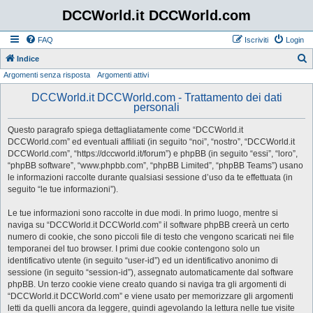
DCCWorld.it DCCWorld.com
FAQ
Iscriviti
Login
Indice
Argomenti senza risposta
Argomenti attivi
e
r
DCCWorld.it DCCWorld.com - Trattamento dei dati
personali
c
a
Questo paragrafo spiega dettagliatamente come “DCCWorld.it
DCCWorld.com” ed eventuali affiliati (in seguito “noi”, “nostro”, “DCCWorld.it
DCCWorld.com”, “https://dccworld.it/forum”) e phpBB (in seguito “essi”, “loro”,
“phpBB software”, “www.phpbb.com”, “phpBB Limited”, “phpBB Teams”) usano
le informazioni raccolte durante qualsiasi sessione d’uso da te effettuata (in
seguito “le tue informazioni”).
Le tue informazioni sono raccolte in due modi. In primo luogo, mentre si
naviga su “DCCWorld.it DCCWorld.com” il software phpBB creerà un certo
numero di cookie, che sono piccoli file di testo che vengono scaricati nei file
temporanei del tuo browser. I primi due cookie contengono solo un
identificativo utente (in seguito “user-id”) ed un identificativo anonimo di
sessione (in seguito “session-id”), assegnato automaticamente dal software
phpBB. Un terzo cookie viene creato quando si naviga tra gli argomenti di
“DCCWorld.it DCCWorld.com” e viene usato per memorizzare gli argomenti
letti da quelli ancora da leggere, quindi agevolando la lettura nelle tue visite