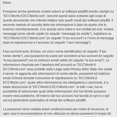
future.
Possiamo anche generare cookie esterni al software phpBB mentre navighi su
“DCCWorld.it DCCWorld.com”, benché questi siano estranei agli scopi di
questo documento che intende trattare solo quelli creati dal software phpBB. Il
secondo metodo di raccolta delle tue informazioni è dato da quello che tu
inserisci volontariamente. Con questo sono intesi e non limitati ad essi: inviare
messaggi come utente ospite (in seguito “messaggi da ospite”), registrarsi su
“DCCWorld.it DCCWorld.com” (in seguito “il tuo account”) e l’invio di messaggi
dopo la registrazione e l’accesso (in seguito “i tuoi messaggi”).
Il tuo account avrà, di base, un unico nome identificativo (in seguito “il tuo
nome utente”), una password da usare per accedere al tuo account (in seguito
“la tua password”) ed un indirizzo email valido (in seguito “la tua email”). Le
informazioni rilasciate per l’apertura dell’account su “DCCWorld.it
DCCWorld.com” sono protette dalle Leggi sulla Privacy dello Stato che ospita
il server. In aggiunta alle informazioni di nome utente, password ed indirizzo
email richiesti durante il processo di registrazione su “DCCWorld.it
DCCWorld.com”, quale altra informazione sia obbligatoria o opzionale, è a
totale discrezione di “DCCWorld.it DCCWorld.com”. In tutti i casi, hai la
possibilità di selezionare quali delle informazioni che hai fornito possano
essere rese pubbliche. All’interno del tuo account, hai facoltà di opt-in o opt-
out sul generatore automatico di email del software phpBB.
La password viene criptata (hash unidirezionale) per motivi di sicurezza. In
ogni caso ti raccomandiamo di non utilizzare la stessa password in troppi siti.