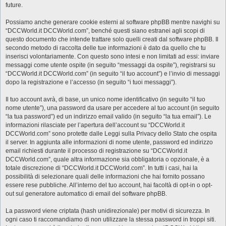
future.
Possiamo anche generare cookie esterni al software phpBB mentre navighi su
“DCCWorld.it DCCWorld.com”, benché questi siano estranei agli scopi di
questo documento che intende trattare solo quelli creati dal software phpBB. Il
secondo metodo di raccolta delle tue informazioni è dato da quello che tu
inserisci volontariamente. Con questo sono intesi e non limitati ad essi: inviare
messaggi come utente ospite (in seguito “messaggi da ospite”), registrarsi su
“DCCWorld.it DCCWorld.com” (in seguito “il tuo account”) e l’invio di messaggi
dopo la registrazione e l’accesso (in seguito “i tuoi messaggi”).
Il tuo account avrà, di base, un unico nome identificativo (in seguito “il tuo
nome utente”), una password da usare per accedere al tuo account (in seguito
“la tua password”) ed un indirizzo email valido (in seguito “la tua email”). Le
informazioni rilasciate per l’apertura dell’account su “DCCWorld.it
DCCWorld.com” sono protette dalle Leggi sulla Privacy dello Stato che ospita
il server. In aggiunta alle informazioni di nome utente, password ed indirizzo
email richiesti durante il processo di registrazione su “DCCWorld.it
DCCWorld.com”, quale altra informazione sia obbligatoria o opzionale, è a
totale discrezione di “DCCWorld.it DCCWorld.com”. In tutti i casi, hai la
possibilità di selezionare quali delle informazioni che hai fornito possano
essere rese pubbliche. All’interno del tuo account, hai facoltà di opt-in o opt-
out sul generatore automatico di email del software phpBB.
La password viene criptata (hash unidirezionale) per motivi di sicurezza. In
ogni caso ti raccomandiamo di non utilizzare la stessa password in troppi siti.