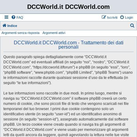
DCCWorld.it DCCWorld.com
FAQ
Iscriviti
Login
Indice
Argomenti senza risposta
Argomenti attivi
e
r
DCCWorld.it DCCWorld.com - Trattamento dei dati
personali
c
a
Questo paragrafo spiega dettagliatamente come “DCCWorld.it
DCCWorld.com” ed eventuali affiliati (in seguito “noi”, “nostro”, “DCCWorld.it
DCCWorld.com”, “https://dccworld.it/forum”) e phpBB (in seguito “essi”, “loro”,
“phpBB software”, “www.phpbb.com”, “phpBB Limited”, “phpBB Teams”) usano
le informazioni raccolte durante qualsiasi sessione d’uso da te effettuata (in
seguito “le tue informazioni”).
Le tue informazioni sono raccolte in due modi. In primo luogo, mentre si
naviga su “DCCWorld.it DCCWorld.com” il software phpBB creerà un certo
numero di cookie, che sono piccoli file di testo che vengono scaricati nei file
temporanei del tuo browser. I primi due cookie contengono solo un
identificativo utente (in seguito “user-id”) ed un identificativo anonimo di
sessione (in seguito “session-id”), assegnato automaticamente dal software
phpBB. Un terzo cookie viene creato quando si naviga tra gli argomenti di
“DCCWorld.it DCCWorld.com” e viene usato per memorizzare gli argomenti
letti da quelli ancora da leggere, quindi agevolando la lettura nelle tue visite