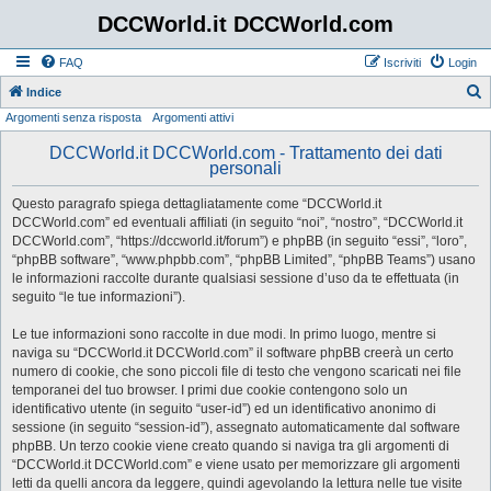
DCCWorld.it DCCWorld.com
FAQ
Iscriviti
Login
Indice
Argomenti senza risposta
Argomenti attivi
e
r
DCCWorld.it DCCWorld.com - Trattamento dei dati
personali
c
a
Questo paragrafo spiega dettagliatamente come “DCCWorld.it
DCCWorld.com” ed eventuali affiliati (in seguito “noi”, “nostro”, “DCCWorld.it
DCCWorld.com”, “https://dccworld.it/forum”) e phpBB (in seguito “essi”, “loro”,
“phpBB software”, “www.phpbb.com”, “phpBB Limited”, “phpBB Teams”) usano
le informazioni raccolte durante qualsiasi sessione d’uso da te effettuata (in
seguito “le tue informazioni”).
Le tue informazioni sono raccolte in due modi. In primo luogo, mentre si
naviga su “DCCWorld.it DCCWorld.com” il software phpBB creerà un certo
numero di cookie, che sono piccoli file di testo che vengono scaricati nei file
temporanei del tuo browser. I primi due cookie contengono solo un
identificativo utente (in seguito “user-id”) ed un identificativo anonimo di
sessione (in seguito “session-id”), assegnato automaticamente dal software
phpBB. Un terzo cookie viene creato quando si naviga tra gli argomenti di
“DCCWorld.it DCCWorld.com” e viene usato per memorizzare gli argomenti
letti da quelli ancora da leggere, quindi agevolando la lettura nelle tue visite