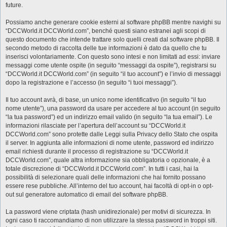
future.
Possiamo anche generare cookie esterni al software phpBB mentre navighi su
“DCCWorld.it DCCWorld.com”, benché questi siano estranei agli scopi di
questo documento che intende trattare solo quelli creati dal software phpBB. Il
secondo metodo di raccolta delle tue informazioni è dato da quello che tu
inserisci volontariamente. Con questo sono intesi e non limitati ad essi: inviare
messaggi come utente ospite (in seguito “messaggi da ospite”), registrarsi su
“DCCWorld.it DCCWorld.com” (in seguito “il tuo account”) e l’invio di messaggi
dopo la registrazione e l’accesso (in seguito “i tuoi messaggi”).
Il tuo account avrà, di base, un unico nome identificativo (in seguito “il tuo
nome utente”), una password da usare per accedere al tuo account (in seguito
“la tua password”) ed un indirizzo email valido (in seguito “la tua email”). Le
informazioni rilasciate per l’apertura dell’account su “DCCWorld.it
DCCWorld.com” sono protette dalle Leggi sulla Privacy dello Stato che ospita
il server. In aggiunta alle informazioni di nome utente, password ed indirizzo
email richiesti durante il processo di registrazione su “DCCWorld.it
DCCWorld.com”, quale altra informazione sia obbligatoria o opzionale, è a
totale discrezione di “DCCWorld.it DCCWorld.com”. In tutti i casi, hai la
possibilità di selezionare quali delle informazioni che hai fornito possano
essere rese pubbliche. All’interno del tuo account, hai facoltà di opt-in o opt-
out sul generatore automatico di email del software phpBB.
La password viene criptata (hash unidirezionale) per motivi di sicurezza. In
ogni caso ti raccomandiamo di non utilizzare la stessa password in troppi siti.