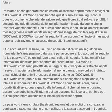
future.
Possiamo anche generare cookie esterni al software phpBB mentre navighi su
“DCCWorld.it DCCWorld.com”, benché questi siano estranei agli scopi di
questo documento che intende trattare solo quelli creati dal software phpBB. Il
secondo metodo di raccolta delle tue informazioni è dato da quello che tu
inserisci volontariamente. Con questo sono intesi e non limitati ad essi: inviare
messaggi come utente ospite (in seguito “messaggi da ospite”), registrarsi su
“DCCWorld.it DCCWorld.com” (in seguito “il tuo account”) e l’invio di messaggi
dopo la registrazione e l’accesso (in seguito “i tuoi messaggi”).
Il tuo account avrà, di base, un unico nome identificativo (in seguito “il tuo
nome utente”), una password da usare per accedere al tuo account (in seguito
“la tua password”) ed un indirizzo email valido (in seguito “la tua email”). Le
informazioni rilasciate per l’apertura dell’account su “DCCWorld.it
DCCWorld.com” sono protette dalle Leggi sulla Privacy dello Stato che ospita
il server. In aggiunta alle informazioni di nome utente, password ed indirizzo
email richiesti durante il processo di registrazione su “DCCWorld.it
DCCWorld.com”, quale altra informazione sia obbligatoria o opzionale, è a
totale discrezione di “DCCWorld.it DCCWorld.com”. In tutti i casi, hai la
possibilità di selezionare quali delle informazioni che hai fornito possano
essere rese pubbliche. All’interno del tuo account, hai facoltà di opt-in o opt-
out sul generatore automatico di email del software phpBB.
La password viene criptata (hash unidirezionale) per motivi di sicurezza. In
ogni caso ti raccomandiamo di non utilizzare la stessa password in troppi siti.