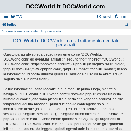
DCCWorld.it DCCWorld.com
FAQ
Iscriviti
Login
Indice
Argomenti senza risposta
Argomenti attivi
e
r
DCCWorld.it DCCWorld.com - Trattamento dei dati
personali
c
a
Questo paragrafo spiega dettagliatamente come “DCCWorld.it
DCCWorld.com” ed eventuali affiliati (in seguito “noi”, “nostro”, “DCCWorld.it
DCCWorld.com”, “https://dccworld.it/forum”) e phpBB (in seguito “essi”, “loro”,
“phpBB software”, “www.phpbb.com”, “phpBB Limited”, “phpBB Teams”) usano
le informazioni raccolte durante qualsiasi sessione d’uso da te effettuata (in
seguito “le tue informazioni”).
Le tue informazioni sono raccolte in due modi. In primo luogo, mentre si
naviga su “DCCWorld.it DCCWorld.com” il software phpBB creerà un certo
numero di cookie, che sono piccoli file di testo che vengono scaricati nei file
temporanei del tuo browser. I primi due cookie contengono solo un
identificativo utente (in seguito “user-id”) ed un identificativo anonimo di
sessione (in seguito “session-id”), assegnato automaticamente dal software
phpBB. Un terzo cookie viene creato quando si naviga tra gli argomenti di
“DCCWorld.it DCCWorld.com” e viene usato per memorizzare gli argomenti
letti da quelli ancora da leggere, quindi agevolando la lettura nelle tue visite