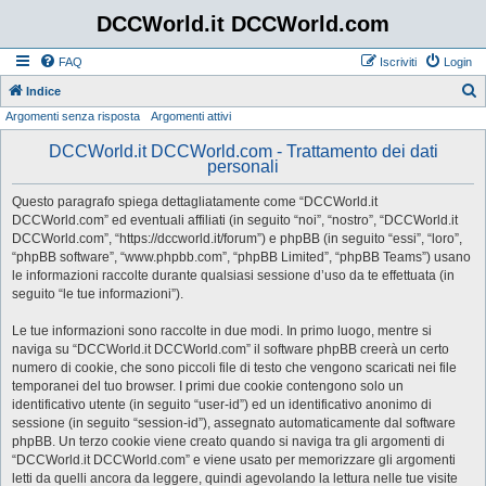
DCCWorld.it DCCWorld.com
FAQ
Iscriviti
Login
Indice
Argomenti senza risposta
Argomenti attivi
e
r
DCCWorld.it DCCWorld.com - Trattamento dei dati
personali
c
a
Questo paragrafo spiega dettagliatamente come “DCCWorld.it
DCCWorld.com” ed eventuali affiliati (in seguito “noi”, “nostro”, “DCCWorld.it
DCCWorld.com”, “https://dccworld.it/forum”) e phpBB (in seguito “essi”, “loro”,
“phpBB software”, “www.phpbb.com”, “phpBB Limited”, “phpBB Teams”) usano
le informazioni raccolte durante qualsiasi sessione d’uso da te effettuata (in
seguito “le tue informazioni”).
Le tue informazioni sono raccolte in due modi. In primo luogo, mentre si
naviga su “DCCWorld.it DCCWorld.com” il software phpBB creerà un certo
numero di cookie, che sono piccoli file di testo che vengono scaricati nei file
temporanei del tuo browser. I primi due cookie contengono solo un
identificativo utente (in seguito “user-id”) ed un identificativo anonimo di
sessione (in seguito “session-id”), assegnato automaticamente dal software
phpBB. Un terzo cookie viene creato quando si naviga tra gli argomenti di
“DCCWorld.it DCCWorld.com” e viene usato per memorizzare gli argomenti
letti da quelli ancora da leggere, quindi agevolando la lettura nelle tue visite