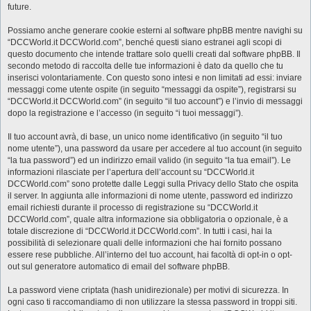
future.
Possiamo anche generare cookie esterni al software phpBB mentre navighi su
“DCCWorld.it DCCWorld.com”, benché questi siano estranei agli scopi di
questo documento che intende trattare solo quelli creati dal software phpBB. Il
secondo metodo di raccolta delle tue informazioni è dato da quello che tu
inserisci volontariamente. Con questo sono intesi e non limitati ad essi: inviare
messaggi come utente ospite (in seguito “messaggi da ospite”), registrarsi su
“DCCWorld.it DCCWorld.com” (in seguito “il tuo account”) e l’invio di messaggi
dopo la registrazione e l’accesso (in seguito “i tuoi messaggi”).
Il tuo account avrà, di base, un unico nome identificativo (in seguito “il tuo
nome utente”), una password da usare per accedere al tuo account (in seguito
“la tua password”) ed un indirizzo email valido (in seguito “la tua email”). Le
informazioni rilasciate per l’apertura dell’account su “DCCWorld.it
DCCWorld.com” sono protette dalle Leggi sulla Privacy dello Stato che ospita
il server. In aggiunta alle informazioni di nome utente, password ed indirizzo
email richiesti durante il processo di registrazione su “DCCWorld.it
DCCWorld.com”, quale altra informazione sia obbligatoria o opzionale, è a
totale discrezione di “DCCWorld.it DCCWorld.com”. In tutti i casi, hai la
possibilità di selezionare quali delle informazioni che hai fornito possano
essere rese pubbliche. All’interno del tuo account, hai facoltà di opt-in o opt-
out sul generatore automatico di email del software phpBB.
La password viene criptata (hash unidirezionale) per motivi di sicurezza. In
ogni caso ti raccomandiamo di non utilizzare la stessa password in troppi siti.