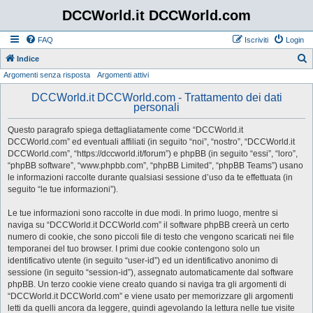
DCCWorld.it DCCWorld.com
FAQ
Iscriviti
Login
Indice
Argomenti senza risposta
Argomenti attivi
e
r
DCCWorld.it DCCWorld.com - Trattamento dei dati
personali
c
a
Questo paragrafo spiega dettagliatamente come “DCCWorld.it
DCCWorld.com” ed eventuali affiliati (in seguito “noi”, “nostro”, “DCCWorld.it
DCCWorld.com”, “https://dccworld.it/forum”) e phpBB (in seguito “essi”, “loro”,
“phpBB software”, “www.phpbb.com”, “phpBB Limited”, “phpBB Teams”) usano
le informazioni raccolte durante qualsiasi sessione d’uso da te effettuata (in
seguito “le tue informazioni”).
Le tue informazioni sono raccolte in due modi. In primo luogo, mentre si
naviga su “DCCWorld.it DCCWorld.com” il software phpBB creerà un certo
numero di cookie, che sono piccoli file di testo che vengono scaricati nei file
temporanei del tuo browser. I primi due cookie contengono solo un
identificativo utente (in seguito “user-id”) ed un identificativo anonimo di
sessione (in seguito “session-id”), assegnato automaticamente dal software
phpBB. Un terzo cookie viene creato quando si naviga tra gli argomenti di
“DCCWorld.it DCCWorld.com” e viene usato per memorizzare gli argomenti
letti da quelli ancora da leggere, quindi agevolando la lettura nelle tue visite