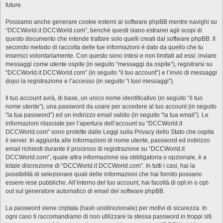
future.
Possiamo anche generare cookie esterni al software phpBB mentre navighi su
“DCCWorld.it DCCWorld.com”, benché questi siano estranei agli scopi di
questo documento che intende trattare solo quelli creati dal software phpBB. Il
secondo metodo di raccolta delle tue informazioni è dato da quello che tu
inserisci volontariamente. Con questo sono intesi e non limitati ad essi: inviare
messaggi come utente ospite (in seguito “messaggi da ospite”), registrarsi su
“DCCWorld.it DCCWorld.com” (in seguito “il tuo account”) e l’invio di messaggi
dopo la registrazione e l’accesso (in seguito “i tuoi messaggi”).
Il tuo account avrà, di base, un unico nome identificativo (in seguito “il tuo
nome utente”), una password da usare per accedere al tuo account (in seguito
“la tua password”) ed un indirizzo email valido (in seguito “la tua email”). Le
informazioni rilasciate per l’apertura dell’account su “DCCWorld.it
DCCWorld.com” sono protette dalle Leggi sulla Privacy dello Stato che ospita
il server. In aggiunta alle informazioni di nome utente, password ed indirizzo
email richiesti durante il processo di registrazione su “DCCWorld.it
DCCWorld.com”, quale altra informazione sia obbligatoria o opzionale, è a
totale discrezione di “DCCWorld.it DCCWorld.com”. In tutti i casi, hai la
possibilità di selezionare quali delle informazioni che hai fornito possano
essere rese pubbliche. All’interno del tuo account, hai facoltà di opt-in o opt-
out sul generatore automatico di email del software phpBB.
La password viene criptata (hash unidirezionale) per motivi di sicurezza. In
ogni caso ti raccomandiamo di non utilizzare la stessa password in troppi siti.