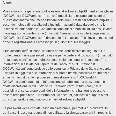
future.
Possiamo anche generare cookie esterni al software phpBB mentre navighi su
“DCCWorld.it DCCWorld.com”, benché questi siano estranei agli scopi di
questo documento che intende trattare solo quelli creati dal software phpBB. Il
secondo metodo di raccolta delle tue informazioni è dato da quello che tu
inserisci volontariamente. Con questo sono intesi e non limitati ad essi: inviare
messaggi come utente ospite (in seguito “messaggi da ospite”), registrarsi su
“DCCWorld.it DCCWorld.com” (in seguito “il tuo account”) e l’invio di messaggi
dopo la registrazione e l’accesso (in seguito “i tuoi messaggi”).
Il tuo account avrà, di base, un unico nome identificativo (in seguito “il tuo
nome utente”), una password da usare per accedere al tuo account (in seguito
“la tua password”) ed un indirizzo email valido (in seguito “la tua email”). Le
informazioni rilasciate per l’apertura dell’account su “DCCWorld.it
DCCWorld.com” sono protette dalle Leggi sulla Privacy dello Stato che ospita
il server. In aggiunta alle informazioni di nome utente, password ed indirizzo
email richiesti durante il processo di registrazione su “DCCWorld.it
DCCWorld.com”, quale altra informazione sia obbligatoria o opzionale, è a
totale discrezione di “DCCWorld.it DCCWorld.com”. In tutti i casi, hai la
possibilità di selezionare quali delle informazioni che hai fornito possano
essere rese pubbliche. All’interno del tuo account, hai facoltà di opt-in o opt-
out sul generatore automatico di email del software phpBB.
La password viene criptata (hash unidirezionale) per motivi di sicurezza. In
ogni caso ti raccomandiamo di non utilizzare la stessa password in troppi siti.