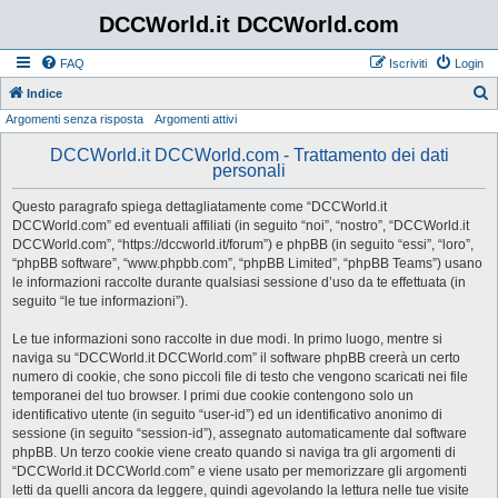
DCCWorld.it DCCWorld.com
FAQ
Iscriviti
Login
Indice
Argomenti senza risposta
Argomenti attivi
e
r
DCCWorld.it DCCWorld.com - Trattamento dei dati
personali
c
a
Questo paragrafo spiega dettagliatamente come “DCCWorld.it
DCCWorld.com” ed eventuali affiliati (in seguito “noi”, “nostro”, “DCCWorld.it
DCCWorld.com”, “https://dccworld.it/forum”) e phpBB (in seguito “essi”, “loro”,
“phpBB software”, “www.phpbb.com”, “phpBB Limited”, “phpBB Teams”) usano
le informazioni raccolte durante qualsiasi sessione d’uso da te effettuata (in
seguito “le tue informazioni”).
Le tue informazioni sono raccolte in due modi. In primo luogo, mentre si
naviga su “DCCWorld.it DCCWorld.com” il software phpBB creerà un certo
numero di cookie, che sono piccoli file di testo che vengono scaricati nei file
temporanei del tuo browser. I primi due cookie contengono solo un
identificativo utente (in seguito “user-id”) ed un identificativo anonimo di
sessione (in seguito “session-id”), assegnato automaticamente dal software
phpBB. Un terzo cookie viene creato quando si naviga tra gli argomenti di
“DCCWorld.it DCCWorld.com” e viene usato per memorizzare gli argomenti
letti da quelli ancora da leggere, quindi agevolando la lettura nelle tue visite