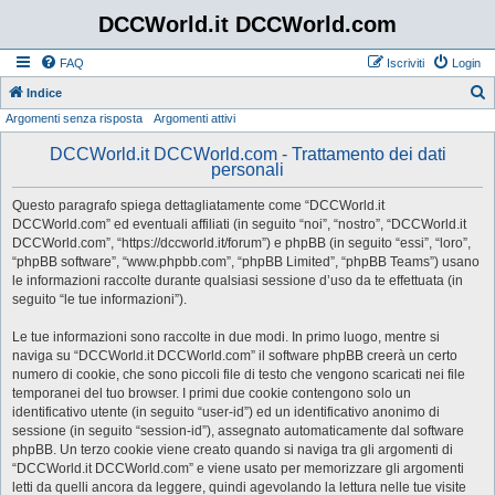
DCCWorld.it DCCWorld.com
FAQ
Iscriviti
Login
Indice
Argomenti senza risposta
Argomenti attivi
e
r
DCCWorld.it DCCWorld.com - Trattamento dei dati
personali
c
a
Questo paragrafo spiega dettagliatamente come “DCCWorld.it
DCCWorld.com” ed eventuali affiliati (in seguito “noi”, “nostro”, “DCCWorld.it
DCCWorld.com”, “https://dccworld.it/forum”) e phpBB (in seguito “essi”, “loro”,
“phpBB software”, “www.phpbb.com”, “phpBB Limited”, “phpBB Teams”) usano
le informazioni raccolte durante qualsiasi sessione d’uso da te effettuata (in
seguito “le tue informazioni”).
Le tue informazioni sono raccolte in due modi. In primo luogo, mentre si
naviga su “DCCWorld.it DCCWorld.com” il software phpBB creerà un certo
numero di cookie, che sono piccoli file di testo che vengono scaricati nei file
temporanei del tuo browser. I primi due cookie contengono solo un
identificativo utente (in seguito “user-id”) ed un identificativo anonimo di
sessione (in seguito “session-id”), assegnato automaticamente dal software
phpBB. Un terzo cookie viene creato quando si naviga tra gli argomenti di
“DCCWorld.it DCCWorld.com” e viene usato per memorizzare gli argomenti
letti da quelli ancora da leggere, quindi agevolando la lettura nelle tue visite