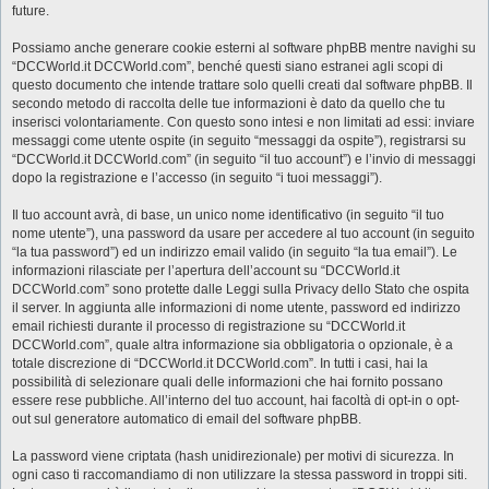
future.
Possiamo anche generare cookie esterni al software phpBB mentre navighi su
“DCCWorld.it DCCWorld.com”, benché questi siano estranei agli scopi di
questo documento che intende trattare solo quelli creati dal software phpBB. Il
secondo metodo di raccolta delle tue informazioni è dato da quello che tu
inserisci volontariamente. Con questo sono intesi e non limitati ad essi: inviare
messaggi come utente ospite (in seguito “messaggi da ospite”), registrarsi su
“DCCWorld.it DCCWorld.com” (in seguito “il tuo account”) e l’invio di messaggi
dopo la registrazione e l’accesso (in seguito “i tuoi messaggi”).
Il tuo account avrà, di base, un unico nome identificativo (in seguito “il tuo
nome utente”), una password da usare per accedere al tuo account (in seguito
“la tua password”) ed un indirizzo email valido (in seguito “la tua email”). Le
informazioni rilasciate per l’apertura dell’account su “DCCWorld.it
DCCWorld.com” sono protette dalle Leggi sulla Privacy dello Stato che ospita
il server. In aggiunta alle informazioni di nome utente, password ed indirizzo
email richiesti durante il processo di registrazione su “DCCWorld.it
DCCWorld.com”, quale altra informazione sia obbligatoria o opzionale, è a
totale discrezione di “DCCWorld.it DCCWorld.com”. In tutti i casi, hai la
possibilità di selezionare quali delle informazioni che hai fornito possano
essere rese pubbliche. All’interno del tuo account, hai facoltà di opt-in o opt-
out sul generatore automatico di email del software phpBB.
La password viene criptata (hash unidirezionale) per motivi di sicurezza. In
ogni caso ti raccomandiamo di non utilizzare la stessa password in troppi siti.