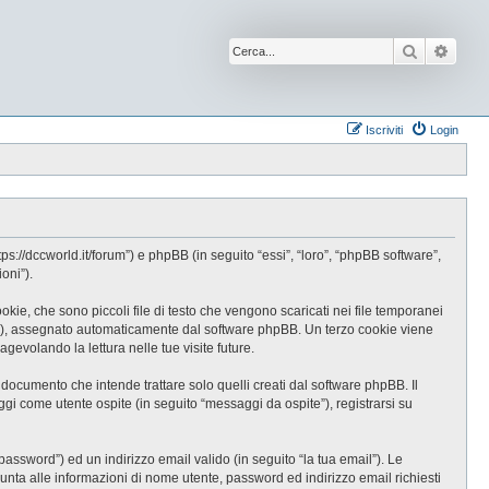
Cerca
Ricer
Iscriviti
Login
//dccworld.it/forum”) e phpBB (in seguito “essi”, “loro”, “phpBB software”,
oni”).
e, che sono piccoli file di testo che vengono scaricati nei file temporanei
-id”), assegnato automaticamente dal software phpBB. Un terzo cookie viene
evolando la lettura nelle tue visite future.
cumento che intende trattare solo quelli creati dal software phpBB. Il
gi come utente ospite (in seguito “messaggi da ospite”), registrarsi su
password”) ed un indirizzo email valido (in seguito “la tua email”). Le
iunta alle informazioni di nome utente, password ed indirizzo email richiesti