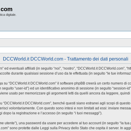
.com
ica digitale.
DCCWorld.it DCCWorld.com - Trattamento dei dati personali
ventuali affiliati (in seguito “noi”, “nostro”, “DCCWorld.it DCCWorld.com”, “https:
lte durante qualsiasi sessione d’uso da te effettuata (in seguito “le tue informazi
iga su “DCCWorld.it DCCWorld.com” il software phpBB creerà un certo numero di cooki
(in seguito “user-id”) ed un identificativo anonimo di sessione (in seguito “session
ne usato per memorizzare gli argomenti letti da quelli ancora da leggere, quindi ag
“DCCWorld.it DCCWorld.com”, benché questi siano estranei agli scopi di questo do
risci volontariamente. Con questo sono intesi e non limitati ad essi: inviare messag
 dopo la registrazione e l’accesso (in seguito “i tuoi messaggi”).
nome utente”), una password da usare per accedere al tuo account (in seguito “la tua 
om” sono protette dalle Leggi sulla Privacy dello Stato che ospita il server. In agg