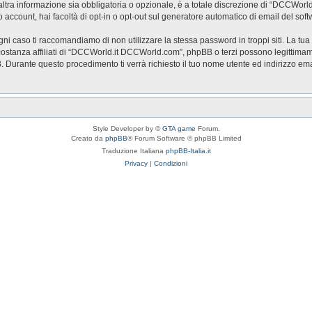
a informazione sia obbligatoria o opzionale, è a totale discrezione di “DCCWorld.it 
o account, hai facoltà di opt-in o opt-out sul generatore automatico di email del so
ogni caso ti raccomandiamo di non utilizzare la stessa password in troppi siti. La t
stanza affiliati di “DCCWorld.it DCCWorld.com”, phpBB o terzi possono legittimam
BB. Durante questo procedimento ti verrà richiesto il tuo nome utente ed indirizzo
Style Developer by ©
GTA game
Forum.
Creato da
phpBB
® Forum Software © phpBB Limited
Traduzione Italiana
phpBB-Italia.it
Privacy
|
Condizioni