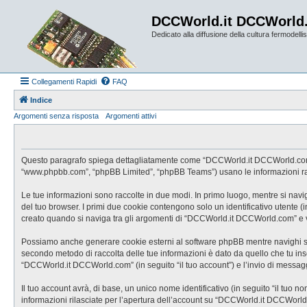
DCCWorld.it DCCWorld
Dedicato alla diffusione della cultura fermodellist
Collegamenti Rapidi
FAQ
Indice
Argomenti senza risposta
Argomenti attivi
Questo paragrafo spiega dettagliatamente come “DCCWorld.it DCCWorld.com” ed e
“www.phpbb.com”, “phpBB Limited”, “phpBB Teams”) usano le informazioni racco
Le tue informazioni sono raccolte in due modi. In primo luogo, mentre si nav
del tuo browser. I primi due cookie contengono solo un identificativo utente 
creato quando si naviga tra gli argomenti di “DCCWorld.it DCCWorld.com” e vie
Possiamo anche generare cookie esterni al software phpBB mentre navighi su 
secondo metodo di raccolta delle tue informazioni è dato da quello che tu inse
“DCCWorld.it DCCWorld.com” (in seguito “il tuo account”) e l’invio di messaggi
Il tuo account avrà, di base, un unico nome identificativo (in seguito “il tuo 
informazioni rilasciate per l’apertura dell’account su “DCCWorld.it DCCWorld.c