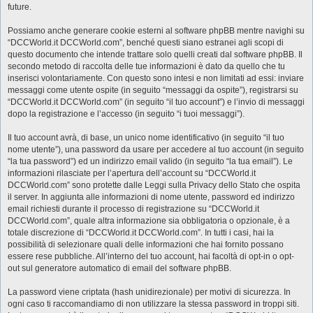
future.
Possiamo anche generare cookie esterni al software phpBB mentre navighi su
“DCCWorld.it DCCWorld.com”, benché questi siano estranei agli scopi di
questo documento che intende trattare solo quelli creati dal software phpBB. Il
secondo metodo di raccolta delle tue informazioni è dato da quello che tu
inserisci volontariamente. Con questo sono intesi e non limitati ad essi: inviare
messaggi come utente ospite (in seguito “messaggi da ospite”), registrarsi su
“DCCWorld.it DCCWorld.com” (in seguito “il tuo account”) e l’invio di messaggi
dopo la registrazione e l’accesso (in seguito “i tuoi messaggi”).
Il tuo account avrà, di base, un unico nome identificativo (in seguito “il tuo
nome utente”), una password da usare per accedere al tuo account (in seguito
“la tua password”) ed un indirizzo email valido (in seguito “la tua email”). Le
informazioni rilasciate per l’apertura dell’account su “DCCWorld.it
DCCWorld.com” sono protette dalle Leggi sulla Privacy dello Stato che ospita
il server. In aggiunta alle informazioni di nome utente, password ed indirizzo
email richiesti durante il processo di registrazione su “DCCWorld.it
DCCWorld.com”, quale altra informazione sia obbligatoria o opzionale, è a
totale discrezione di “DCCWorld.it DCCWorld.com”. In tutti i casi, hai la
possibilità di selezionare quali delle informazioni che hai fornito possano
essere rese pubbliche. All’interno del tuo account, hai facoltà di opt-in o opt-
out sul generatore automatico di email del software phpBB.
La password viene criptata (hash unidirezionale) per motivi di sicurezza. In
ogni caso ti raccomandiamo di non utilizzare la stessa password in troppi siti.