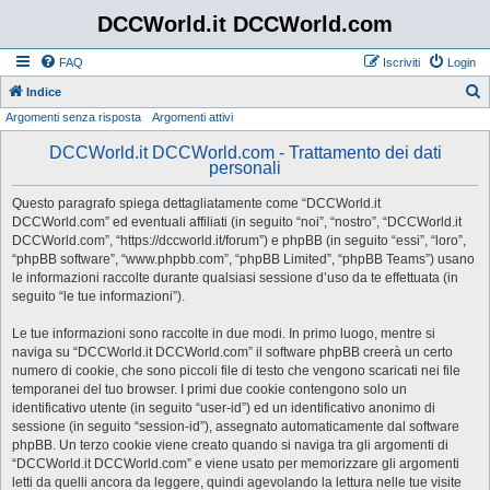
DCCWorld.it DCCWorld.com
FAQ
Iscriviti
Login
Indice
Argomenti senza risposta
Argomenti attivi
e
r
DCCWorld.it DCCWorld.com - Trattamento dei dati
personali
c
a
Questo paragrafo spiega dettagliatamente come “DCCWorld.it
DCCWorld.com” ed eventuali affiliati (in seguito “noi”, “nostro”, “DCCWorld.it
DCCWorld.com”, “https://dccworld.it/forum”) e phpBB (in seguito “essi”, “loro”,
“phpBB software”, “www.phpbb.com”, “phpBB Limited”, “phpBB Teams”) usano
le informazioni raccolte durante qualsiasi sessione d’uso da te effettuata (in
seguito “le tue informazioni”).
Le tue informazioni sono raccolte in due modi. In primo luogo, mentre si
naviga su “DCCWorld.it DCCWorld.com” il software phpBB creerà un certo
numero di cookie, che sono piccoli file di testo che vengono scaricati nei file
temporanei del tuo browser. I primi due cookie contengono solo un
identificativo utente (in seguito “user-id”) ed un identificativo anonimo di
sessione (in seguito “session-id”), assegnato automaticamente dal software
phpBB. Un terzo cookie viene creato quando si naviga tra gli argomenti di
“DCCWorld.it DCCWorld.com” e viene usato per memorizzare gli argomenti
letti da quelli ancora da leggere, quindi agevolando la lettura nelle tue visite