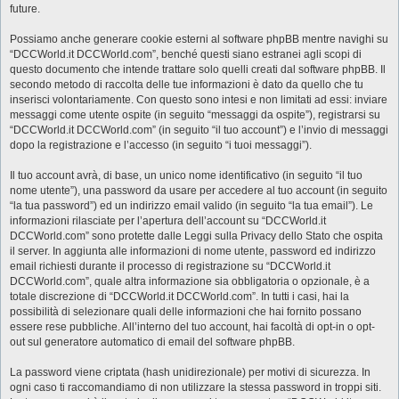
future.
Possiamo anche generare cookie esterni al software phpBB mentre navighi su
“DCCWorld.it DCCWorld.com”, benché questi siano estranei agli scopi di
questo documento che intende trattare solo quelli creati dal software phpBB. Il
secondo metodo di raccolta delle tue informazioni è dato da quello che tu
inserisci volontariamente. Con questo sono intesi e non limitati ad essi: inviare
messaggi come utente ospite (in seguito “messaggi da ospite”), registrarsi su
“DCCWorld.it DCCWorld.com” (in seguito “il tuo account”) e l’invio di messaggi
dopo la registrazione e l’accesso (in seguito “i tuoi messaggi”).
Il tuo account avrà, di base, un unico nome identificativo (in seguito “il tuo
nome utente”), una password da usare per accedere al tuo account (in seguito
“la tua password”) ed un indirizzo email valido (in seguito “la tua email”). Le
informazioni rilasciate per l’apertura dell’account su “DCCWorld.it
DCCWorld.com” sono protette dalle Leggi sulla Privacy dello Stato che ospita
il server. In aggiunta alle informazioni di nome utente, password ed indirizzo
email richiesti durante il processo di registrazione su “DCCWorld.it
DCCWorld.com”, quale altra informazione sia obbligatoria o opzionale, è a
totale discrezione di “DCCWorld.it DCCWorld.com”. In tutti i casi, hai la
possibilità di selezionare quali delle informazioni che hai fornito possano
essere rese pubbliche. All’interno del tuo account, hai facoltà di opt-in o opt-
out sul generatore automatico di email del software phpBB.
La password viene criptata (hash unidirezionale) per motivi di sicurezza. In
ogni caso ti raccomandiamo di non utilizzare la stessa password in troppi siti.