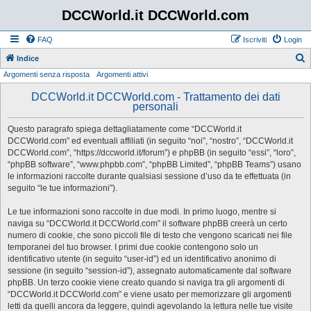
DCCWorld.it DCCWorld.com
FAQ
Iscriviti
Login
Indice
Argomenti senza risposta
Argomenti attivi
e
r
DCCWorld.it DCCWorld.com - Trattamento dei dati
personali
c
a
Questo paragrafo spiega dettagliatamente come “DCCWorld.it
DCCWorld.com” ed eventuali affiliati (in seguito “noi”, “nostro”, “DCCWorld.it
DCCWorld.com”, “https://dccworld.it/forum”) e phpBB (in seguito “essi”, “loro”,
“phpBB software”, “www.phpbb.com”, “phpBB Limited”, “phpBB Teams”) usano
le informazioni raccolte durante qualsiasi sessione d’uso da te effettuata (in
seguito “le tue informazioni”).
Le tue informazioni sono raccolte in due modi. In primo luogo, mentre si
naviga su “DCCWorld.it DCCWorld.com” il software phpBB creerà un certo
numero di cookie, che sono piccoli file di testo che vengono scaricati nei file
temporanei del tuo browser. I primi due cookie contengono solo un
identificativo utente (in seguito “user-id”) ed un identificativo anonimo di
sessione (in seguito “session-id”), assegnato automaticamente dal software
phpBB. Un terzo cookie viene creato quando si naviga tra gli argomenti di
“DCCWorld.it DCCWorld.com” e viene usato per memorizzare gli argomenti
letti da quelli ancora da leggere, quindi agevolando la lettura nelle tue visite