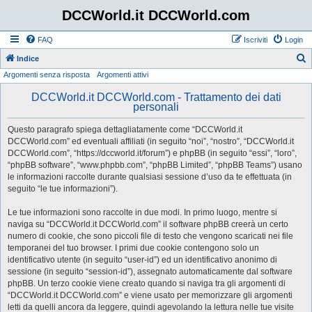
DCCWorld.it DCCWorld.com
FAQ
Iscriviti
Login
Indice
Argomenti senza risposta
Argomenti attivi
e
r
DCCWorld.it DCCWorld.com - Trattamento dei dati
personali
c
a
Questo paragrafo spiega dettagliatamente come “DCCWorld.it
DCCWorld.com” ed eventuali affiliati (in seguito “noi”, “nostro”, “DCCWorld.it
DCCWorld.com”, “https://dccworld.it/forum”) e phpBB (in seguito “essi”, “loro”,
“phpBB software”, “www.phpbb.com”, “phpBB Limited”, “phpBB Teams”) usano
le informazioni raccolte durante qualsiasi sessione d’uso da te effettuata (in
seguito “le tue informazioni”).
Le tue informazioni sono raccolte in due modi. In primo luogo, mentre si
naviga su “DCCWorld.it DCCWorld.com” il software phpBB creerà un certo
numero di cookie, che sono piccoli file di testo che vengono scaricati nei file
temporanei del tuo browser. I primi due cookie contengono solo un
identificativo utente (in seguito “user-id”) ed un identificativo anonimo di
sessione (in seguito “session-id”), assegnato automaticamente dal software
phpBB. Un terzo cookie viene creato quando si naviga tra gli argomenti di
“DCCWorld.it DCCWorld.com” e viene usato per memorizzare gli argomenti
letti da quelli ancora da leggere, quindi agevolando la lettura nelle tue visite