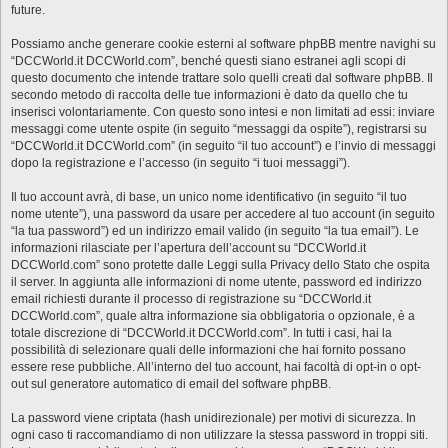
future.
Possiamo anche generare cookie esterni al software phpBB mentre navighi su
“DCCWorld.it DCCWorld.com”, benché questi siano estranei agli scopi di
questo documento che intende trattare solo quelli creati dal software phpBB. Il
secondo metodo di raccolta delle tue informazioni è dato da quello che tu
inserisci volontariamente. Con questo sono intesi e non limitati ad essi: inviare
messaggi come utente ospite (in seguito “messaggi da ospite”), registrarsi su
“DCCWorld.it DCCWorld.com” (in seguito “il tuo account”) e l’invio di messaggi
dopo la registrazione e l’accesso (in seguito “i tuoi messaggi”).
Il tuo account avrà, di base, un unico nome identificativo (in seguito “il tuo
nome utente”), una password da usare per accedere al tuo account (in seguito
“la tua password”) ed un indirizzo email valido (in seguito “la tua email”). Le
informazioni rilasciate per l’apertura dell’account su “DCCWorld.it
DCCWorld.com” sono protette dalle Leggi sulla Privacy dello Stato che ospita
il server. In aggiunta alle informazioni di nome utente, password ed indirizzo
email richiesti durante il processo di registrazione su “DCCWorld.it
DCCWorld.com”, quale altra informazione sia obbligatoria o opzionale, è a
totale discrezione di “DCCWorld.it DCCWorld.com”. In tutti i casi, hai la
possibilità di selezionare quali delle informazioni che hai fornito possano
essere rese pubbliche. All’interno del tuo account, hai facoltà di opt-in o opt-
out sul generatore automatico di email del software phpBB.
La password viene criptata (hash unidirezionale) per motivi di sicurezza. In
ogni caso ti raccomandiamo di non utilizzare la stessa password in troppi siti.