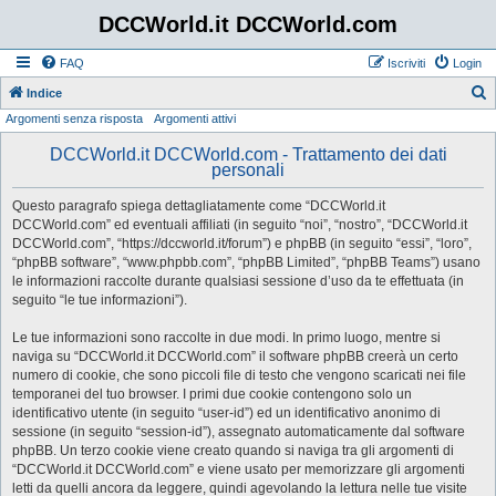
DCCWorld.it DCCWorld.com
FAQ
Iscriviti
Login
Indice
Argomenti senza risposta
Argomenti attivi
e
r
DCCWorld.it DCCWorld.com - Trattamento dei dati
personali
c
a
Questo paragrafo spiega dettagliatamente come “DCCWorld.it
DCCWorld.com” ed eventuali affiliati (in seguito “noi”, “nostro”, “DCCWorld.it
DCCWorld.com”, “https://dccworld.it/forum”) e phpBB (in seguito “essi”, “loro”,
“phpBB software”, “www.phpbb.com”, “phpBB Limited”, “phpBB Teams”) usano
le informazioni raccolte durante qualsiasi sessione d’uso da te effettuata (in
seguito “le tue informazioni”).
Le tue informazioni sono raccolte in due modi. In primo luogo, mentre si
naviga su “DCCWorld.it DCCWorld.com” il software phpBB creerà un certo
numero di cookie, che sono piccoli file di testo che vengono scaricati nei file
temporanei del tuo browser. I primi due cookie contengono solo un
identificativo utente (in seguito “user-id”) ed un identificativo anonimo di
sessione (in seguito “session-id”), assegnato automaticamente dal software
phpBB. Un terzo cookie viene creato quando si naviga tra gli argomenti di
“DCCWorld.it DCCWorld.com” e viene usato per memorizzare gli argomenti
letti da quelli ancora da leggere, quindi agevolando la lettura nelle tue visite