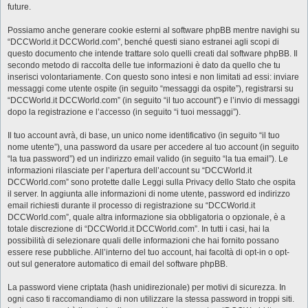
future.
Possiamo anche generare cookie esterni al software phpBB mentre navighi su
“DCCWorld.it DCCWorld.com”, benché questi siano estranei agli scopi di
questo documento che intende trattare solo quelli creati dal software phpBB. Il
secondo metodo di raccolta delle tue informazioni è dato da quello che tu
inserisci volontariamente. Con questo sono intesi e non limitati ad essi: inviare
messaggi come utente ospite (in seguito “messaggi da ospite”), registrarsi su
“DCCWorld.it DCCWorld.com” (in seguito “il tuo account”) e l’invio di messaggi
dopo la registrazione e l’accesso (in seguito “i tuoi messaggi”).
Il tuo account avrà, di base, un unico nome identificativo (in seguito “il tuo
nome utente”), una password da usare per accedere al tuo account (in seguito
“la tua password”) ed un indirizzo email valido (in seguito “la tua email”). Le
informazioni rilasciate per l’apertura dell’account su “DCCWorld.it
DCCWorld.com” sono protette dalle Leggi sulla Privacy dello Stato che ospita
il server. In aggiunta alle informazioni di nome utente, password ed indirizzo
email richiesti durante il processo di registrazione su “DCCWorld.it
DCCWorld.com”, quale altra informazione sia obbligatoria o opzionale, è a
totale discrezione di “DCCWorld.it DCCWorld.com”. In tutti i casi, hai la
possibilità di selezionare quali delle informazioni che hai fornito possano
essere rese pubbliche. All’interno del tuo account, hai facoltà di opt-in o opt-
out sul generatore automatico di email del software phpBB.
La password viene criptata (hash unidirezionale) per motivi di sicurezza. In
ogni caso ti raccomandiamo di non utilizzare la stessa password in troppi siti.