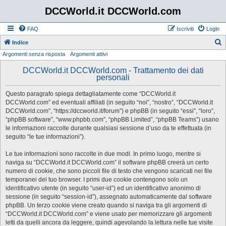
DCCWorld.it DCCWorld.com
FAQ
Iscriviti
Login
Indice
Argomenti senza risposta
Argomenti attivi
e
r
DCCWorld.it DCCWorld.com - Trattamento dei dati
personali
c
a
Questo paragrafo spiega dettagliatamente come “DCCWorld.it
DCCWorld.com” ed eventuali affiliati (in seguito “noi”, “nostro”, “DCCWorld.it
DCCWorld.com”, “https://dccworld.it/forum”) e phpBB (in seguito “essi”, “loro”,
“phpBB software”, “www.phpbb.com”, “phpBB Limited”, “phpBB Teams”) usano
le informazioni raccolte durante qualsiasi sessione d’uso da te effettuata (in
seguito “le tue informazioni”).
Le tue informazioni sono raccolte in due modi. In primo luogo, mentre si
naviga su “DCCWorld.it DCCWorld.com” il software phpBB creerà un certo
numero di cookie, che sono piccoli file di testo che vengono scaricati nei file
temporanei del tuo browser. I primi due cookie contengono solo un
identificativo utente (in seguito “user-id”) ed un identificativo anonimo di
sessione (in seguito “session-id”), assegnato automaticamente dal software
phpBB. Un terzo cookie viene creato quando si naviga tra gli argomenti di
“DCCWorld.it DCCWorld.com” e viene usato per memorizzare gli argomenti
letti da quelli ancora da leggere, quindi agevolando la lettura nelle tue visite