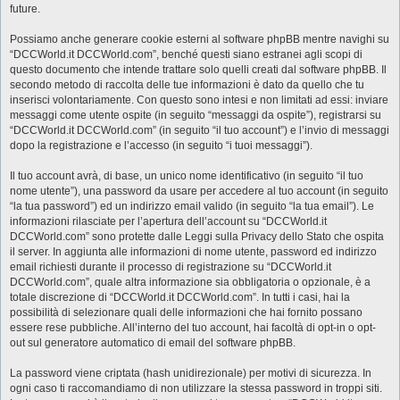
future.
Possiamo anche generare cookie esterni al software phpBB mentre navighi su
“DCCWorld.it DCCWorld.com”, benché questi siano estranei agli scopi di
questo documento che intende trattare solo quelli creati dal software phpBB. Il
secondo metodo di raccolta delle tue informazioni è dato da quello che tu
inserisci volontariamente. Con questo sono intesi e non limitati ad essi: inviare
messaggi come utente ospite (in seguito “messaggi da ospite”), registrarsi su
“DCCWorld.it DCCWorld.com” (in seguito “il tuo account”) e l’invio di messaggi
dopo la registrazione e l’accesso (in seguito “i tuoi messaggi”).
Il tuo account avrà, di base, un unico nome identificativo (in seguito “il tuo
nome utente”), una password da usare per accedere al tuo account (in seguito
“la tua password”) ed un indirizzo email valido (in seguito “la tua email”). Le
informazioni rilasciate per l’apertura dell’account su “DCCWorld.it
DCCWorld.com” sono protette dalle Leggi sulla Privacy dello Stato che ospita
il server. In aggiunta alle informazioni di nome utente, password ed indirizzo
email richiesti durante il processo di registrazione su “DCCWorld.it
DCCWorld.com”, quale altra informazione sia obbligatoria o opzionale, è a
totale discrezione di “DCCWorld.it DCCWorld.com”. In tutti i casi, hai la
possibilità di selezionare quali delle informazioni che hai fornito possano
essere rese pubbliche. All’interno del tuo account, hai facoltà di opt-in o opt-
out sul generatore automatico di email del software phpBB.
La password viene criptata (hash unidirezionale) per motivi di sicurezza. In
ogni caso ti raccomandiamo di non utilizzare la stessa password in troppi siti.