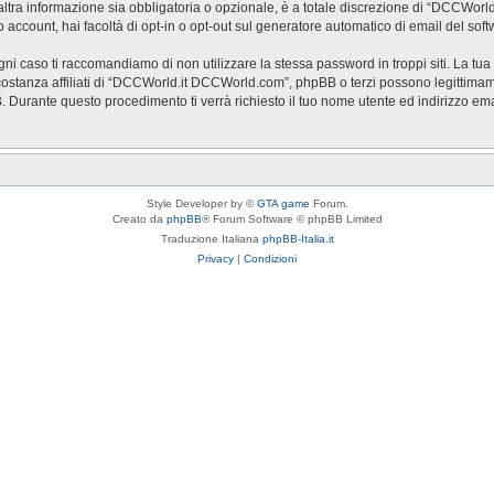
a informazione sia obbligatoria o opzionale, è a totale discrezione di “DCCWorld.it 
o account, hai facoltà di opt-in o opt-out sul generatore automatico di email del so
ogni caso ti raccomandiamo di non utilizzare la stessa password in troppi siti. La t
stanza affiliati di “DCCWorld.it DCCWorld.com”, phpBB o terzi possono legittimam
BB. Durante questo procedimento ti verrà richiesto il tuo nome utente ed indirizzo
Style Developer by ©
GTA game
Forum.
Creato da
phpBB
® Forum Software © phpBB Limited
Traduzione Italiana
phpBB-Italia.it
Privacy
|
Condizioni