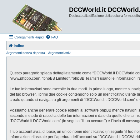
DCCWorld.it DCCWorld
Dedicato alla diffusione della cultura fermodellist
Collegamenti Rapidi
FAQ
Indice
Argomenti senza risposta
Argomenti attivi
Questo paragrafo spiega dettagliatamente come “DCCWorld.it DCCWorld.com” ed e
“www.phpbb.com”, “phpBB Limited”, “phpBB Teams”) usano le informazioni racco
Le tue informazioni sono raccolte in due modi. In primo luogo, mentre si nav
del tuo browser. I primi due cookie contengono solo un identificativo utente 
creato quando si naviga tra gli argomenti di “DCCWorld.it DCCWorld.com” e vie
Possiamo anche generare cookie esterni al software phpBB mentre navighi su 
secondo metodo di raccolta delle tue informazioni è dato da quello che tu inse
“DCCWorld.it DCCWorld.com” (in seguito “il tuo account”) e l’invio di messaggi
Il tuo account avrà, di base, un unico nome identificativo (in seguito “il tuo 
informazioni rilasciate per l’apertura dell’account su “DCCWorld.it DCCWorld.c