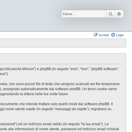
Cerca
Ricer
Iscriviti
Login
//dccworld.it/forum”) e phpBB (in seguito “essi”, “loro”, “phpBB software”,
oni”).
e, che sono piccoli file di testo che vengono scaricati nei file temporanei
-id”), assegnato automaticamente dal software phpBB. Un terzo cookie viene
evolando la lettura nelle tue visite future.
cumento che intende trattare solo quelli creati dal software phpBB. Il
gi come utente ospite (in seguito “messaggi da ospite”), registrarsi su
password”) ed un indirizzo email valido (in seguito “la tua email”). Le
iunta alle informazioni di nome utente, password ed indirizzo email richiesti