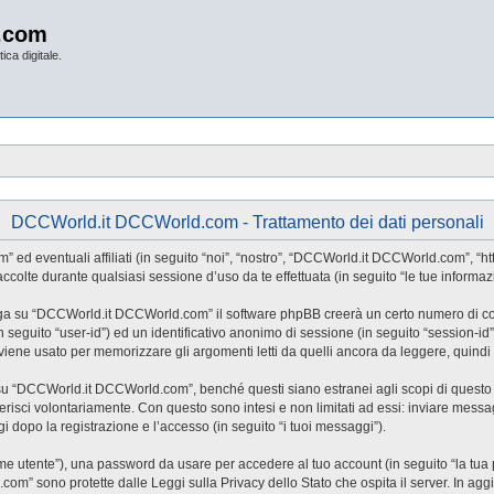
.com
ica digitale.
DCCWorld.it DCCWorld.com - Trattamento dei dati personali
ventuali affiliati (in seguito “noi”, “nostro”, “DCCWorld.it DCCWorld.com”, “https:
lte durante qualsiasi sessione d’uso da te effettuata (in seguito “le tue informazi
iga su “DCCWorld.it DCCWorld.com” il software phpBB creerà un certo numero di cooki
(in seguito “user-id”) ed un identificativo anonimo di sessione (in seguito “session
ne usato per memorizzare gli argomenti letti da quelli ancora da leggere, quindi ag
“DCCWorld.it DCCWorld.com”, benché questi siano estranei agli scopi di questo do
risci volontariamente. Con questo sono intesi e non limitati ad essi: inviare messag
 dopo la registrazione e l’accesso (in seguito “i tuoi messaggi”).
nome utente”), una password da usare per accedere al tuo account (in seguito “la tua 
om” sono protette dalle Leggi sulla Privacy dello Stato che ospita il server. In agg