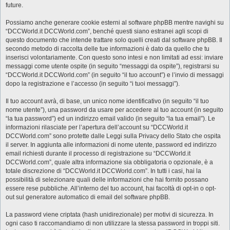
future.
Possiamo anche generare cookie esterni al software phpBB mentre navighi su
“DCCWorld.it DCCWorld.com”, benché questi siano estranei agli scopi di
questo documento che intende trattare solo quelli creati dal software phpBB. Il
secondo metodo di raccolta delle tue informazioni è dato da quello che tu
inserisci volontariamente. Con questo sono intesi e non limitati ad essi: inviare
messaggi come utente ospite (in seguito “messaggi da ospite”), registrarsi su
“DCCWorld.it DCCWorld.com” (in seguito “il tuo account”) e l’invio di messaggi
dopo la registrazione e l’accesso (in seguito “i tuoi messaggi”).
Il tuo account avrà, di base, un unico nome identificativo (in seguito “il tuo
nome utente”), una password da usare per accedere al tuo account (in seguito
“la tua password”) ed un indirizzo email valido (in seguito “la tua email”). Le
informazioni rilasciate per l’apertura dell’account su “DCCWorld.it
DCCWorld.com” sono protette dalle Leggi sulla Privacy dello Stato che ospita
il server. In aggiunta alle informazioni di nome utente, password ed indirizzo
email richiesti durante il processo di registrazione su “DCCWorld.it
DCCWorld.com”, quale altra informazione sia obbligatoria o opzionale, è a
totale discrezione di “DCCWorld.it DCCWorld.com”. In tutti i casi, hai la
possibilità di selezionare quali delle informazioni che hai fornito possano
essere rese pubbliche. All’interno del tuo account, hai facoltà di opt-in o opt-
out sul generatore automatico di email del software phpBB.
La password viene criptata (hash unidirezionale) per motivi di sicurezza. In
ogni caso ti raccomandiamo di non utilizzare la stessa password in troppi siti.