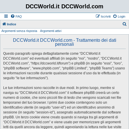
DCCWorld.it DCCWorld.com
FAQ
Iscriviti
Login
Indice
Argomenti senza risposta
Argomenti attivi
e
r
DCCWorld.it DCCWorld.com - Trattamento dei dati
personali
c
a
Questo paragrafo spiega dettagliatamente come “DCCWorld.it
DCCWorld.com” ed eventuali affiliati (in seguito “noi”, “nostro”, “DCCWorld.it
DCCWorld.com”, “https://dccworld.it/forum”) e phpBB (in seguito “essi”, “loro”,
“phpBB software”, “www.phpbb.com”, “phpBB Limited”, “phpBB Teams”) usano
le informazioni raccolte durante qualsiasi sessione d’uso da te effettuata (in
seguito “le tue informazioni”).
Le tue informazioni sono raccolte in due modi. In primo luogo, mentre si
naviga su “DCCWorld.it DCCWorld.com” il software phpBB creerà un certo
numero di cookie, che sono piccoli file di testo che vengono scaricati nei file
temporanei del tuo browser. I primi due cookie contengono solo un
identificativo utente (in seguito “user-id”) ed un identificativo anonimo di
sessione (in seguito “session-id”), assegnato automaticamente dal software
phpBB. Un terzo cookie viene creato quando si naviga tra gli argomenti di
“DCCWorld.it DCCWorld.com” e viene usato per memorizzare gli argomenti
letti da quelli ancora da leggere, quindi agevolando la lettura nelle tue visite