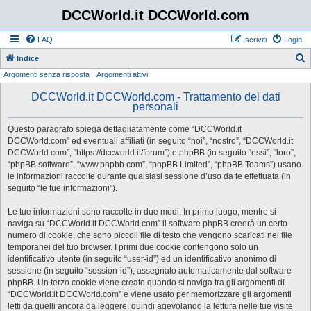
DCCWorld.it DCCWorld.com
FAQ
Iscriviti
Login
Indice
Argomenti senza risposta
Argomenti attivi
e
r
DCCWorld.it DCCWorld.com - Trattamento dei dati
personali
c
a
Questo paragrafo spiega dettagliatamente come “DCCWorld.it
DCCWorld.com” ed eventuali affiliati (in seguito “noi”, “nostro”, “DCCWorld.it
DCCWorld.com”, “https://dccworld.it/forum”) e phpBB (in seguito “essi”, “loro”,
“phpBB software”, “www.phpbb.com”, “phpBB Limited”, “phpBB Teams”) usano
le informazioni raccolte durante qualsiasi sessione d’uso da te effettuata (in
seguito “le tue informazioni”).
Le tue informazioni sono raccolte in due modi. In primo luogo, mentre si
naviga su “DCCWorld.it DCCWorld.com” il software phpBB creerà un certo
numero di cookie, che sono piccoli file di testo che vengono scaricati nei file
temporanei del tuo browser. I primi due cookie contengono solo un
identificativo utente (in seguito “user-id”) ed un identificativo anonimo di
sessione (in seguito “session-id”), assegnato automaticamente dal software
phpBB. Un terzo cookie viene creato quando si naviga tra gli argomenti di
“DCCWorld.it DCCWorld.com” e viene usato per memorizzare gli argomenti
letti da quelli ancora da leggere, quindi agevolando la lettura nelle tue visite