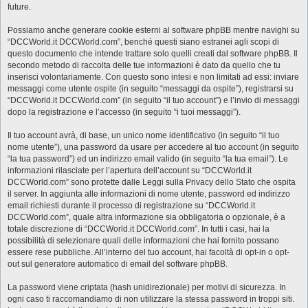
future.
Possiamo anche generare cookie esterni al software phpBB mentre navighi su
“DCCWorld.it DCCWorld.com”, benché questi siano estranei agli scopi di
questo documento che intende trattare solo quelli creati dal software phpBB. Il
secondo metodo di raccolta delle tue informazioni è dato da quello che tu
inserisci volontariamente. Con questo sono intesi e non limitati ad essi: inviare
messaggi come utente ospite (in seguito “messaggi da ospite”), registrarsi su
“DCCWorld.it DCCWorld.com” (in seguito “il tuo account”) e l’invio di messaggi
dopo la registrazione e l’accesso (in seguito “i tuoi messaggi”).
Il tuo account avrà, di base, un unico nome identificativo (in seguito “il tuo
nome utente”), una password da usare per accedere al tuo account (in seguito
“la tua password”) ed un indirizzo email valido (in seguito “la tua email”). Le
informazioni rilasciate per l’apertura dell’account su “DCCWorld.it
DCCWorld.com” sono protette dalle Leggi sulla Privacy dello Stato che ospita
il server. In aggiunta alle informazioni di nome utente, password ed indirizzo
email richiesti durante il processo di registrazione su “DCCWorld.it
DCCWorld.com”, quale altra informazione sia obbligatoria o opzionale, è a
totale discrezione di “DCCWorld.it DCCWorld.com”. In tutti i casi, hai la
possibilità di selezionare quali delle informazioni che hai fornito possano
essere rese pubbliche. All’interno del tuo account, hai facoltà di opt-in o opt-
out sul generatore automatico di email del software phpBB.
La password viene criptata (hash unidirezionale) per motivi di sicurezza. In
ogni caso ti raccomandiamo di non utilizzare la stessa password in troppi siti.