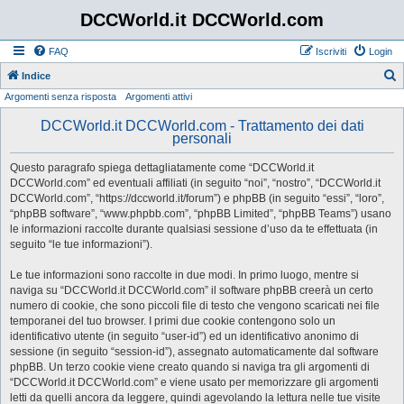
DCCWorld.it DCCWorld.com
FAQ
Iscriviti
Login
Indice
Argomenti senza risposta
Argomenti attivi
e
r
DCCWorld.it DCCWorld.com - Trattamento dei dati
personali
c
a
Questo paragrafo spiega dettagliatamente come “DCCWorld.it
DCCWorld.com” ed eventuali affiliati (in seguito “noi”, “nostro”, “DCCWorld.it
DCCWorld.com”, “https://dccworld.it/forum”) e phpBB (in seguito “essi”, “loro”,
“phpBB software”, “www.phpbb.com”, “phpBB Limited”, “phpBB Teams”) usano
le informazioni raccolte durante qualsiasi sessione d’uso da te effettuata (in
seguito “le tue informazioni”).
Le tue informazioni sono raccolte in due modi. In primo luogo, mentre si
naviga su “DCCWorld.it DCCWorld.com” il software phpBB creerà un certo
numero di cookie, che sono piccoli file di testo che vengono scaricati nei file
temporanei del tuo browser. I primi due cookie contengono solo un
identificativo utente (in seguito “user-id”) ed un identificativo anonimo di
sessione (in seguito “session-id”), assegnato automaticamente dal software
phpBB. Un terzo cookie viene creato quando si naviga tra gli argomenti di
“DCCWorld.it DCCWorld.com” e viene usato per memorizzare gli argomenti
letti da quelli ancora da leggere, quindi agevolando la lettura nelle tue visite