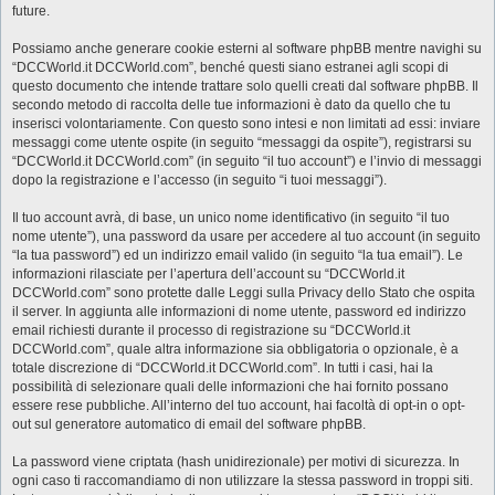
future.
Possiamo anche generare cookie esterni al software phpBB mentre navighi su
“DCCWorld.it DCCWorld.com”, benché questi siano estranei agli scopi di
questo documento che intende trattare solo quelli creati dal software phpBB. Il
secondo metodo di raccolta delle tue informazioni è dato da quello che tu
inserisci volontariamente. Con questo sono intesi e non limitati ad essi: inviare
messaggi come utente ospite (in seguito “messaggi da ospite”), registrarsi su
“DCCWorld.it DCCWorld.com” (in seguito “il tuo account”) e l’invio di messaggi
dopo la registrazione e l’accesso (in seguito “i tuoi messaggi”).
Il tuo account avrà, di base, un unico nome identificativo (in seguito “il tuo
nome utente”), una password da usare per accedere al tuo account (in seguito
“la tua password”) ed un indirizzo email valido (in seguito “la tua email”). Le
informazioni rilasciate per l’apertura dell’account su “DCCWorld.it
DCCWorld.com” sono protette dalle Leggi sulla Privacy dello Stato che ospita
il server. In aggiunta alle informazioni di nome utente, password ed indirizzo
email richiesti durante il processo di registrazione su “DCCWorld.it
DCCWorld.com”, quale altra informazione sia obbligatoria o opzionale, è a
totale discrezione di “DCCWorld.it DCCWorld.com”. In tutti i casi, hai la
possibilità di selezionare quali delle informazioni che hai fornito possano
essere rese pubbliche. All’interno del tuo account, hai facoltà di opt-in o opt-
out sul generatore automatico di email del software phpBB.
La password viene criptata (hash unidirezionale) per motivi di sicurezza. In
ogni caso ti raccomandiamo di non utilizzare la stessa password in troppi siti.