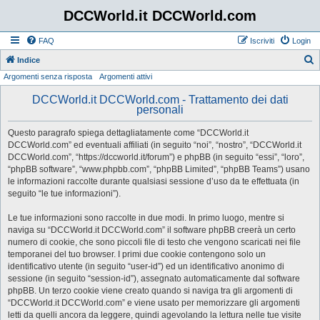
DCCWorld.it DCCWorld.com
FAQ
Iscriviti
Login
Indice
Argomenti senza risposta
Argomenti attivi
e
r
DCCWorld.it DCCWorld.com - Trattamento dei dati
personali
c
a
Questo paragrafo spiega dettagliatamente come “DCCWorld.it
DCCWorld.com” ed eventuali affiliati (in seguito “noi”, “nostro”, “DCCWorld.it
DCCWorld.com”, “https://dccworld.it/forum”) e phpBB (in seguito “essi”, “loro”,
“phpBB software”, “www.phpbb.com”, “phpBB Limited”, “phpBB Teams”) usano
le informazioni raccolte durante qualsiasi sessione d’uso da te effettuata (in
seguito “le tue informazioni”).
Le tue informazioni sono raccolte in due modi. In primo luogo, mentre si
naviga su “DCCWorld.it DCCWorld.com” il software phpBB creerà un certo
numero di cookie, che sono piccoli file di testo che vengono scaricati nei file
temporanei del tuo browser. I primi due cookie contengono solo un
identificativo utente (in seguito “user-id”) ed un identificativo anonimo di
sessione (in seguito “session-id”), assegnato automaticamente dal software
phpBB. Un terzo cookie viene creato quando si naviga tra gli argomenti di
“DCCWorld.it DCCWorld.com” e viene usato per memorizzare gli argomenti
letti da quelli ancora da leggere, quindi agevolando la lettura nelle tue visite