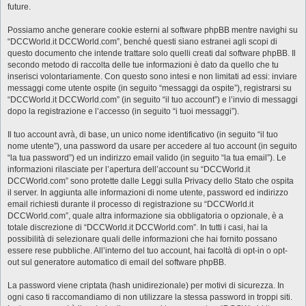
future.
Possiamo anche generare cookie esterni al software phpBB mentre navighi su
“DCCWorld.it DCCWorld.com”, benché questi siano estranei agli scopi di
questo documento che intende trattare solo quelli creati dal software phpBB. Il
secondo metodo di raccolta delle tue informazioni è dato da quello che tu
inserisci volontariamente. Con questo sono intesi e non limitati ad essi: inviare
messaggi come utente ospite (in seguito “messaggi da ospite”), registrarsi su
“DCCWorld.it DCCWorld.com” (in seguito “il tuo account”) e l’invio di messaggi
dopo la registrazione e l’accesso (in seguito “i tuoi messaggi”).
Il tuo account avrà, di base, un unico nome identificativo (in seguito “il tuo
nome utente”), una password da usare per accedere al tuo account (in seguito
“la tua password”) ed un indirizzo email valido (in seguito “la tua email”). Le
informazioni rilasciate per l’apertura dell’account su “DCCWorld.it
DCCWorld.com” sono protette dalle Leggi sulla Privacy dello Stato che ospita
il server. In aggiunta alle informazioni di nome utente, password ed indirizzo
email richiesti durante il processo di registrazione su “DCCWorld.it
DCCWorld.com”, quale altra informazione sia obbligatoria o opzionale, è a
totale discrezione di “DCCWorld.it DCCWorld.com”. In tutti i casi, hai la
possibilità di selezionare quali delle informazioni che hai fornito possano
essere rese pubbliche. All’interno del tuo account, hai facoltà di opt-in o opt-
out sul generatore automatico di email del software phpBB.
La password viene criptata (hash unidirezionale) per motivi di sicurezza. In
ogni caso ti raccomandiamo di non utilizzare la stessa password in troppi siti.