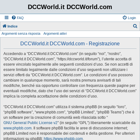
DCCWorld.it DCCWorld.com
FAQ
Login
Indice
Argomenti senza risposta
Argomenti attivi
e
r
DCCWorld.it DCCWorld.com - Registrazione
c
Accedendo a “DCCWorld.it DCCWorld.com” (in seguito “noi”, “nostro”,
a
“DCCWorld.it DCCWorld.com”, “https://dccworld.it/forum”), l’utente accetta di
essere vincolato legalmente alle seguenti condizioni d’uso. Se non accetti di
essere limitato legalmente dalle condizioni d’uso seguenti non utilizzare i
servizi offerti da “DCCWorld.it DCCWorld.com”. Le condizioni d’uso possono
cambiare in qualunque momento, sarà nostra premura avvisarti di tali
modifiche, benché sia opportuno controllare con frequenza queste pagine per
eventuali modifiche, dato che l’uso dei servizi di “DCCWorld.it DCCWorld.com”
implica la completa accettazione delle condizioni d’uso.
“DCCWorld.it DCCWorld.com” utilizza il sistema phpBB (in seguito “loro”,
“phpBB software”, “www.phpbb.com”, “phpBB Limited”, “phpBB Teams”) che è
un software per la creazione di comunità web rilasciata sotto “
GNU General Public License v2
” (in seguito “GPL”) liberamente scaricabile da
www.phpbb.com
. Il software phpBB facilita le aree di discussione internet;
phpBB Limited non è responsabile dei contenuti e della gestione. Per ulteriori
informazioni su phpBB:
https://www.phpbb.com
.