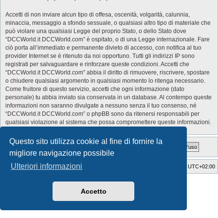
Accetti di non inviare alcun tipo di offesa, oscenità, volgarità, calunnia,
minaccia, messaggio a sfondo sessuale, o qualsiasi altro tipo di materiale che
può violare una qualsiasi Legge del proprio Stato, o dello Stato dove
“DCCWorld.it DCCWorld.com” è ospitato, o di una Legge internazionale. Fare
ciò porta all’immediato e permanente divieto di accesso, con notifica al tuo
provider Internet se è ritenuto da noi opportuno. Tutti gli indirizzi IP sono
registrati per salvaguardare e rinforzare queste condizioni. Accetti che
“DCCWorld.it DCCWorld.com” abbia il diritto di rimuovere, riscrivere, spostare
o chiudere qualsiasi argomento in qualsiasi momento lo ritenga necessario.
Come fruitore di questo servizio, accetti che ogni informazione (dato
personale) tu abbia inviato sia conservata in un database. Al contempo queste
informazioni non saranno divulgate a nessuno senza il tuo consenso, né
“DCCWorld.it DCCWorld.com” o phpBB sono da ritenersi responsabili per
qualsiasi violazione al sistema che possa compromettere queste informazioni.
Questo sito utilizza cookie al fine di fornire la
migliore navigazione possibile
Ulteriori informazioni
Indice
Cancella cookie
Tutti gli orari sono
UTC+02:00
Style Developer by ©
GTA game
Forum.
Creato da
phpBB
® Forum Software © phpBB Limited
Accetto
Traduzione Italiana
phpBB-Italia.it
Privacy
|
Condizioni