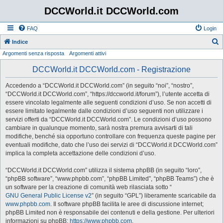
DCCWorld.it DCCWorld.com
FAQ
Login
Indice
Argomenti senza risposta
Argomenti attivi
e
r
DCCWorld.it DCCWorld.com - Registrazione
c
Accedendo a “DCCWorld.it DCCWorld.com” (in seguito “noi”, “nostro”,
a
“DCCWorld.it DCCWorld.com”, “https://dccworld.it/forum”), l’utente accetta di
essere vincolato legalmente alle seguenti condizioni d’uso. Se non accetti di
essere limitato legalmente dalle condizioni d’uso seguenti non utilizzare i
servizi offerti da “DCCWorld.it DCCWorld.com”. Le condizioni d’uso possono
cambiare in qualunque momento, sarà nostra premura avvisarti di tali
modifiche, benché sia opportuno controllare con frequenza queste pagine per
eventuali modifiche, dato che l’uso dei servizi di “DCCWorld.it DCCWorld.com”
implica la completa accettazione delle condizioni d’uso.
“DCCWorld.it DCCWorld.com” utilizza il sistema phpBB (in seguito “loro”,
“phpBB software”, “www.phpbb.com”, “phpBB Limited”, “phpBB Teams”) che è
un software per la creazione di comunità web rilasciata sotto “
GNU General Public License v2
” (in seguito “GPL”) liberamente scaricabile da
www.phpbb.com
. Il software phpBB facilita le aree di discussione internet;
phpBB Limited non è responsabile dei contenuti e della gestione. Per ulteriori
informazioni su phpBB:
https://www.phpbb.com
.