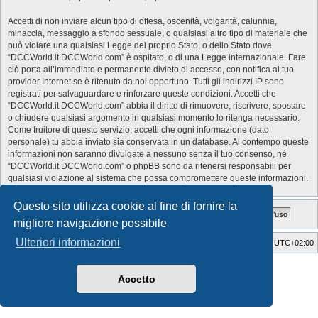
Accetti di non inviare alcun tipo di offesa, oscenità, volgarità, calunnia,
minaccia, messaggio a sfondo sessuale, o qualsiasi altro tipo di materiale che
può violare una qualsiasi Legge del proprio Stato, o dello Stato dove
“DCCWorld.it DCCWorld.com” è ospitato, o di una Legge internazionale. Fare
ciò porta all’immediato e permanente divieto di accesso, con notifica al tuo
provider Internet se è ritenuto da noi opportuno. Tutti gli indirizzi IP sono
registrati per salvaguardare e rinforzare queste condizioni. Accetti che
“DCCWorld.it DCCWorld.com” abbia il diritto di rimuovere, riscrivere, spostare
o chiudere qualsiasi argomento in qualsiasi momento lo ritenga necessario.
Come fruitore di questo servizio, accetti che ogni informazione (dato
personale) tu abbia inviato sia conservata in un database. Al contempo queste
informazioni non saranno divulgate a nessuno senza il tuo consenso, né
“DCCWorld.it DCCWorld.com” o phpBB sono da ritenersi responsabili per
qualsiasi violazione al sistema che possa compromettere queste informazioni.
Questo sito utilizza cookie al fine di fornire la
migliore navigazione possibile
Ulteriori informazioni
Indice
Cancella cookie
Tutti gli orari sono
UTC+02:00
Style Developer by ©
GTA game
Forum.
Creato da
phpBB
® Forum Software © phpBB Limited
Accetto
Traduzione Italiana
phpBB-Italia.it
Privacy
|
Condizioni