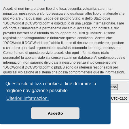
Accetti di non inviare alcun tipo di offesa, oscenità, volgarità, calunnia,
minaccia, messaggio a sfondo sessuale, o qualsiasi altro tipo di materiale che
può violare una qualsiasi Legge del proprio Stato, o dello Stato dove
“DCCWorld.it DCCWorld.com” è ospitato, o di una Legge internazionale. Fare
ciò porta all’immediato e permanente divieto di accesso, con notifica al tuo
provider Internet se è ritenuto da noi opportuno. Tutti gli indirizzi IP sono
registrati per salvaguardare e rinforzare queste condizioni. Accetti che
“DCCWorld.it DCCWorld.com” abbia il diritto di rimuovere, riscrivere, spostare
o chiudere qualsiasi argomento in qualsiasi momento lo ritenga necessario.
Come fruitore di questo servizio, accetti che ogni informazione (dato
personale) tu abbia inviato sia conservata in un database. Al contempo queste
informazioni non saranno divulgate a nessuno senza il tuo consenso, né
“DCCWorld.it DCCWorld.com” o phpBB sono da ritenersi responsabili per
qualsiasi violazione al sistema che possa compromettere queste informazioni.
Questo sito utilizza cookie al fine di fornire la
migliore navigazione possibile
Ulteriori informazioni
Indice
Cancella cookie
Tutti gli orari sono
UTC+02:00
Style Developer by ©
GTA game
Forum.
Creato da
phpBB
® Forum Software © phpBB Limited
Accetto
Traduzione Italiana
phpBB-Italia.it
Privacy
|
Condizioni