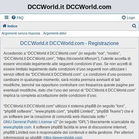
DCCWorld.it DCCWorld.com
FAQ
Login
Indice
Argomenti senza risposta
Argomenti attivi
e
r
DCCWorld.it DCCWorld.com - Registrazione
c
Accedendo a “DCCWorld.it DCCWorld.com” (in seguito “noi”, “nostro”,
a
“DCCWorld.it DCCWorld.com”, “https://dccworld.it/forum”), l’utente accetta di
essere vincolato legalmente alle seguenti condizioni d’uso. Se non accetti di
essere limitato legalmente dalle condizioni d’uso seguenti non utilizzare i
servizi offerti da “DCCWorld.it DCCWorld.com”. Le condizioni d’uso possono
cambiare in qualunque momento, sarà nostra premura avvisarti di tali
modifiche, benché sia opportuno controllare con frequenza queste pagine per
eventuali modifiche, dato che l’uso dei servizi di “DCCWorld.it DCCWorld.com”
implica la completa accettazione delle condizioni d’uso.
“DCCWorld.it DCCWorld.com” utilizza il sistema phpBB (in seguito “loro”,
“phpBB software”, “www.phpbb.com”, “phpBB Limited”, “phpBB Teams”) che è
un software per la creazione di comunità web rilasciata sotto “
GNU General Public License v2
” (in seguito “GPL”) liberamente scaricabile da
www.phpbb.com
. Il software phpBB facilita le aree di discussione internet;
phpBB Limited non è responsabile dei contenuti e della gestione. Per ulteriori
informazioni su phpBB:
https://www.phpbb.com
.