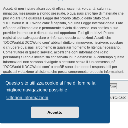
Accetti di non inviare alcun tipo di offesa, oscenità, volgarità, calunnia,
minaccia, messaggio a sfondo sessuale, o qualsiasi altro tipo di materiale che
può violare una qualsiasi Legge del proprio Stato, o dello Stato dove
“DCCWorld.it DCCWorld.com” è ospitato, o di una Legge internazionale. Fare
ciò porta all’immediato e permanente divieto di accesso, con notifica al tuo
provider Internet se è ritenuto da noi opportuno. Tutti gli indirizzi IP sono
registrati per salvaguardare e rinforzare queste condizioni. Accetti che
“DCCWorld.it DCCWorld.com” abbia il diritto di rimuovere, riscrivere, spostare
o chiudere qualsiasi argomento in qualsiasi momento lo ritenga necessario.
Come fruitore di questo servizio, accetti che ogni informazione (dato
personale) tu abbia inviato sia conservata in un database. Al contempo queste
informazioni non saranno divulgate a nessuno senza il tuo consenso, né
“DCCWorld.it DCCWorld.com” o phpBB sono da ritenersi responsabili per
qualsiasi violazione al sistema che possa compromettere queste informazioni.
Questo sito utilizza cookie al fine di fornire la
migliore navigazione possibile
Ulteriori informazioni
Indice
Cancella cookie
Tutti gli orari sono
UTC+02:00
Style Developer by ©
GTA game
Forum.
Creato da
phpBB
® Forum Software © phpBB Limited
Accetto
Traduzione Italiana
phpBB-Italia.it
Privacy
|
Condizioni