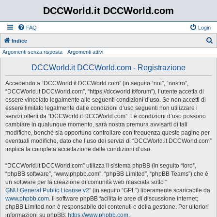
DCCWorld.it DCCWorld.com
FAQ
Login
Indice
Argomenti senza risposta
Argomenti attivi
e
r
DCCWorld.it DCCWorld.com - Registrazione
c
Accedendo a “DCCWorld.it DCCWorld.com” (in seguito “noi”, “nostro”,
a
“DCCWorld.it DCCWorld.com”, “https://dccworld.it/forum”), l’utente accetta di
essere vincolato legalmente alle seguenti condizioni d’uso. Se non accetti di
essere limitato legalmente dalle condizioni d’uso seguenti non utilizzare i
servizi offerti da “DCCWorld.it DCCWorld.com”. Le condizioni d’uso possono
cambiare in qualunque momento, sarà nostra premura avvisarti di tali
modifiche, benché sia opportuno controllare con frequenza queste pagine per
eventuali modifiche, dato che l’uso dei servizi di “DCCWorld.it DCCWorld.com”
implica la completa accettazione delle condizioni d’uso.
“DCCWorld.it DCCWorld.com” utilizza il sistema phpBB (in seguito “loro”,
“phpBB software”, “www.phpbb.com”, “phpBB Limited”, “phpBB Teams”) che è
un software per la creazione di comunità web rilasciata sotto “
GNU General Public License v2
” (in seguito “GPL”) liberamente scaricabile da
www.phpbb.com
. Il software phpBB facilita le aree di discussione internet;
phpBB Limited non è responsabile dei contenuti e della gestione. Per ulteriori
informazioni su phpBB:
https://www.phpbb.com
.