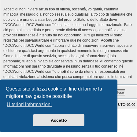
Accetti di non inviare alcun tipo di offesa, oscenità, volgarità, calunnia,
minaccia, messaggio a sfondo sessuale, o qualsiasi altro tipo di materiale che
può violare una qualsiasi Legge del proprio Stato, o dello Stato dove
“DCCWorld.it DCCWorld.com” è ospitato, o di una Legge internazionale. Fare
ciò porta all’immediato e permanente divieto di accesso, con notifica al tuo
provider Internet se è ritenuto da noi opportuno. Tutti gli indirizzi IP sono
registrati per salvaguardare e rinforzare queste condizioni. Accetti che
“DCCWorld.it DCCWorld.com” abbia il diritto di rimuovere, riscrivere, spostare
o chiudere qualsiasi argomento in qualsiasi momento lo ritenga necessario.
Come fruitore di questo servizio, accetti che ogni informazione (dato
personale) tu abbia inviato sia conservata in un database. Al contempo queste
informazioni non saranno divulgate a nessuno senza il tuo consenso, né
“DCCWorld.it DCCWorld.com” o phpBB sono da ritenersi responsabili per
qualsiasi violazione al sistema che possa compromettere queste informazioni.
Questo sito utilizza cookie al fine di fornire la
migliore navigazione possibile
Ulteriori informazioni
Indice
Cancella cookie
Tutti gli orari sono
UTC+02:00
Style Developer by ©
GTA game
Forum.
Creato da
phpBB
® Forum Software © phpBB Limited
Accetto
Traduzione Italiana
phpBB-Italia.it
Privacy
|
Condizioni