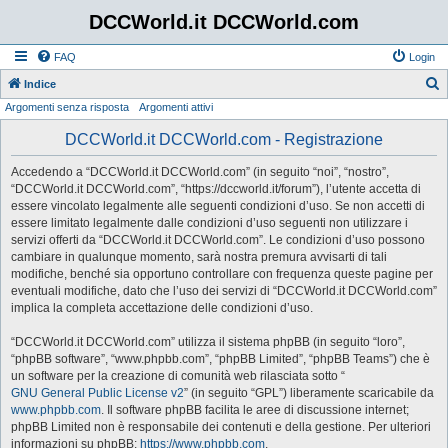
DCCWorld.it DCCWorld.com
FAQ
Login
Indice
Argomenti senza risposta
Argomenti attivi
e
r
DCCWorld.it DCCWorld.com - Registrazione
c
Accedendo a “DCCWorld.it DCCWorld.com” (in seguito “noi”, “nostro”,
a
“DCCWorld.it DCCWorld.com”, “https://dccworld.it/forum”), l’utente accetta di
essere vincolato legalmente alle seguenti condizioni d’uso. Se non accetti di
essere limitato legalmente dalle condizioni d’uso seguenti non utilizzare i
servizi offerti da “DCCWorld.it DCCWorld.com”. Le condizioni d’uso possono
cambiare in qualunque momento, sarà nostra premura avvisarti di tali
modifiche, benché sia opportuno controllare con frequenza queste pagine per
eventuali modifiche, dato che l’uso dei servizi di “DCCWorld.it DCCWorld.com”
implica la completa accettazione delle condizioni d’uso.
“DCCWorld.it DCCWorld.com” utilizza il sistema phpBB (in seguito “loro”,
“phpBB software”, “www.phpbb.com”, “phpBB Limited”, “phpBB Teams”) che è
un software per la creazione di comunità web rilasciata sotto “
GNU General Public License v2
” (in seguito “GPL”) liberamente scaricabile da
www.phpbb.com
. Il software phpBB facilita le aree di discussione internet;
phpBB Limited non è responsabile dei contenuti e della gestione. Per ulteriori
informazioni su phpBB:
https://www.phpbb.com
.