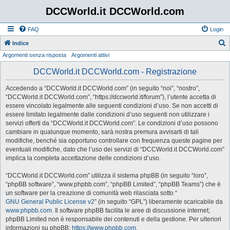
DCCWorld.it DCCWorld.com
FAQ
Login
Indice
Argomenti senza risposta
Argomenti attivi
e
r
DCCWorld.it DCCWorld.com - Registrazione
c
Accedendo a “DCCWorld.it DCCWorld.com” (in seguito “noi”, “nostro”,
a
“DCCWorld.it DCCWorld.com”, “https://dccworld.it/forum”), l’utente accetta di
essere vincolato legalmente alle seguenti condizioni d’uso. Se non accetti di
essere limitato legalmente dalle condizioni d’uso seguenti non utilizzare i
servizi offerti da “DCCWorld.it DCCWorld.com”. Le condizioni d’uso possono
cambiare in qualunque momento, sarà nostra premura avvisarti di tali
modifiche, benché sia opportuno controllare con frequenza queste pagine per
eventuali modifiche, dato che l’uso dei servizi di “DCCWorld.it DCCWorld.com”
implica la completa accettazione delle condizioni d’uso.
“DCCWorld.it DCCWorld.com” utilizza il sistema phpBB (in seguito “loro”,
“phpBB software”, “www.phpbb.com”, “phpBB Limited”, “phpBB Teams”) che è
un software per la creazione di comunità web rilasciata sotto “
GNU General Public License v2
” (in seguito “GPL”) liberamente scaricabile da
www.phpbb.com
. Il software phpBB facilita le aree di discussione internet;
phpBB Limited non è responsabile dei contenuti e della gestione. Per ulteriori
informazioni su phpBB:
https://www.phpbb.com
.