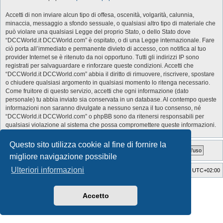
Accetti di non inviare alcun tipo di offesa, oscenità, volgarità, calunnia,
minaccia, messaggio a sfondo sessuale, o qualsiasi altro tipo di materiale che
può violare una qualsiasi Legge del proprio Stato, o dello Stato dove
“DCCWorld.it DCCWorld.com” è ospitato, o di una Legge internazionale. Fare
ciò porta all’immediato e permanente divieto di accesso, con notifica al tuo
provider Internet se è ritenuto da noi opportuno. Tutti gli indirizzi IP sono
registrati per salvaguardare e rinforzare queste condizioni. Accetti che
“DCCWorld.it DCCWorld.com” abbia il diritto di rimuovere, riscrivere, spostare
o chiudere qualsiasi argomento in qualsiasi momento lo ritenga necessario.
Come fruitore di questo servizio, accetti che ogni informazione (dato
personale) tu abbia inviato sia conservata in un database. Al contempo queste
informazioni non saranno divulgate a nessuno senza il tuo consenso, né
“DCCWorld.it DCCWorld.com” o phpBB sono da ritenersi responsabili per
qualsiasi violazione al sistema che possa compromettere queste informazioni.
Questo sito utilizza cookie al fine di fornire la
migliore navigazione possibile
Ulteriori informazioni
Indice
Cancella cookie
Tutti gli orari sono
UTC+02:00
Style Developer by ©
GTA game
Forum.
Creato da
phpBB
® Forum Software © phpBB Limited
Accetto
Traduzione Italiana
phpBB-Italia.it
Privacy
|
Condizioni