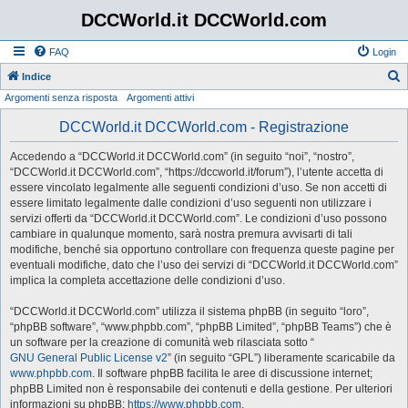
DCCWorld.it DCCWorld.com
FAQ
Login
Indice
Argomenti senza risposta
Argomenti attivi
e
r
DCCWorld.it DCCWorld.com - Registrazione
c
Accedendo a “DCCWorld.it DCCWorld.com” (in seguito “noi”, “nostro”,
a
“DCCWorld.it DCCWorld.com”, “https://dccworld.it/forum”), l’utente accetta di
essere vincolato legalmente alle seguenti condizioni d’uso. Se non accetti di
essere limitato legalmente dalle condizioni d’uso seguenti non utilizzare i
servizi offerti da “DCCWorld.it DCCWorld.com”. Le condizioni d’uso possono
cambiare in qualunque momento, sarà nostra premura avvisarti di tali
modifiche, benché sia opportuno controllare con frequenza queste pagine per
eventuali modifiche, dato che l’uso dei servizi di “DCCWorld.it DCCWorld.com”
implica la completa accettazione delle condizioni d’uso.
“DCCWorld.it DCCWorld.com” utilizza il sistema phpBB (in seguito “loro”,
“phpBB software”, “www.phpbb.com”, “phpBB Limited”, “phpBB Teams”) che è
un software per la creazione di comunità web rilasciata sotto “
GNU General Public License v2
” (in seguito “GPL”) liberamente scaricabile da
www.phpbb.com
. Il software phpBB facilita le aree di discussione internet;
phpBB Limited non è responsabile dei contenuti e della gestione. Per ulteriori
informazioni su phpBB:
https://www.phpbb.com
.