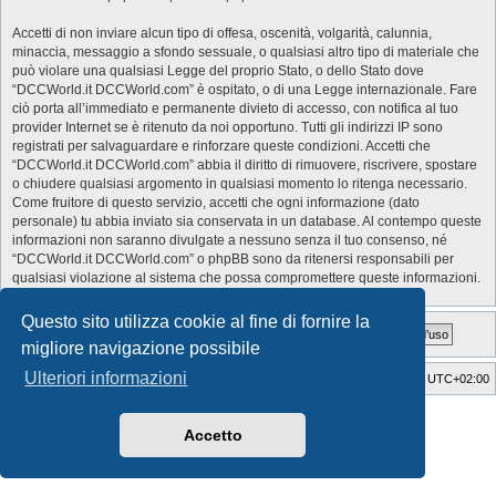
Accetti di non inviare alcun tipo di offesa, oscenità, volgarità, calunnia,
minaccia, messaggio a sfondo sessuale, o qualsiasi altro tipo di materiale che
può violare una qualsiasi Legge del proprio Stato, o dello Stato dove
“DCCWorld.it DCCWorld.com” è ospitato, o di una Legge internazionale. Fare
ciò porta all’immediato e permanente divieto di accesso, con notifica al tuo
provider Internet se è ritenuto da noi opportuno. Tutti gli indirizzi IP sono
registrati per salvaguardare e rinforzare queste condizioni. Accetti che
“DCCWorld.it DCCWorld.com” abbia il diritto di rimuovere, riscrivere, spostare
o chiudere qualsiasi argomento in qualsiasi momento lo ritenga necessario.
Come fruitore di questo servizio, accetti che ogni informazione (dato
personale) tu abbia inviato sia conservata in un database. Al contempo queste
informazioni non saranno divulgate a nessuno senza il tuo consenso, né
“DCCWorld.it DCCWorld.com” o phpBB sono da ritenersi responsabili per
qualsiasi violazione al sistema che possa compromettere queste informazioni.
Questo sito utilizza cookie al fine di fornire la
migliore navigazione possibile
Ulteriori informazioni
Indice
Cancella cookie
Tutti gli orari sono
UTC+02:00
Style Developer by ©
GTA game
Forum.
Creato da
phpBB
® Forum Software © phpBB Limited
Accetto
Traduzione Italiana
phpBB-Italia.it
Privacy
|
Condizioni