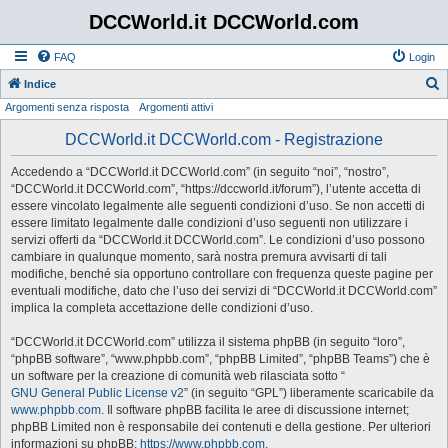
DCCWorld.it DCCWorld.com
FAQ
Login
Indice
Argomenti senza risposta
Argomenti attivi
e
r
DCCWorld.it DCCWorld.com - Registrazione
c
Accedendo a “DCCWorld.it DCCWorld.com” (in seguito “noi”, “nostro”,
a
“DCCWorld.it DCCWorld.com”, “https://dccworld.it/forum”), l’utente accetta di
essere vincolato legalmente alle seguenti condizioni d’uso. Se non accetti di
essere limitato legalmente dalle condizioni d’uso seguenti non utilizzare i
servizi offerti da “DCCWorld.it DCCWorld.com”. Le condizioni d’uso possono
cambiare in qualunque momento, sarà nostra premura avvisarti di tali
modifiche, benché sia opportuno controllare con frequenza queste pagine per
eventuali modifiche, dato che l’uso dei servizi di “DCCWorld.it DCCWorld.com”
implica la completa accettazione delle condizioni d’uso.
“DCCWorld.it DCCWorld.com” utilizza il sistema phpBB (in seguito “loro”,
“phpBB software”, “www.phpbb.com”, “phpBB Limited”, “phpBB Teams”) che è
un software per la creazione di comunità web rilasciata sotto “
GNU General Public License v2
” (in seguito “GPL”) liberamente scaricabile da
www.phpbb.com
. Il software phpBB facilita le aree di discussione internet;
phpBB Limited non è responsabile dei contenuti e della gestione. Per ulteriori
informazioni su phpBB:
https://www.phpbb.com
.