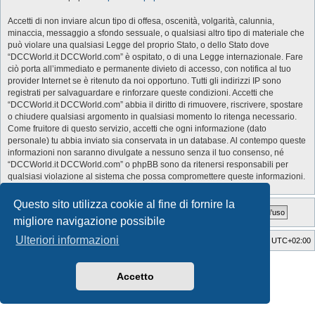
Accetti di non inviare alcun tipo di offesa, oscenità, volgarità, calunnia,
minaccia, messaggio a sfondo sessuale, o qualsiasi altro tipo di materiale che
può violare una qualsiasi Legge del proprio Stato, o dello Stato dove
“DCCWorld.it DCCWorld.com” è ospitato, o di una Legge internazionale. Fare
ciò porta all’immediato e permanente divieto di accesso, con notifica al tuo
provider Internet se è ritenuto da noi opportuno. Tutti gli indirizzi IP sono
registrati per salvaguardare e rinforzare queste condizioni. Accetti che
“DCCWorld.it DCCWorld.com” abbia il diritto di rimuovere, riscrivere, spostare
o chiudere qualsiasi argomento in qualsiasi momento lo ritenga necessario.
Come fruitore di questo servizio, accetti che ogni informazione (dato
personale) tu abbia inviato sia conservata in un database. Al contempo queste
informazioni non saranno divulgate a nessuno senza il tuo consenso, né
“DCCWorld.it DCCWorld.com” o phpBB sono da ritenersi responsabili per
qualsiasi violazione al sistema che possa compromettere queste informazioni.
Questo sito utilizza cookie al fine di fornire la
migliore navigazione possibile
Ulteriori informazioni
Indice
Cancella cookie
Tutti gli orari sono
UTC+02:00
Style Developer by ©
GTA game
Forum.
Creato da
phpBB
® Forum Software © phpBB Limited
Accetto
Traduzione Italiana
phpBB-Italia.it
Privacy
|
Condizioni