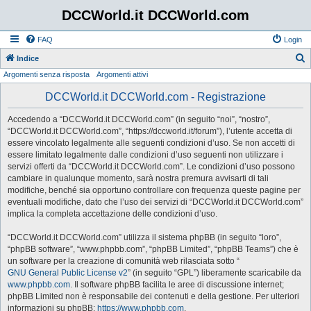
DCCWorld.it DCCWorld.com
FAQ
Login
Indice
Argomenti senza risposta
Argomenti attivi
e
r
DCCWorld.it DCCWorld.com - Registrazione
c
Accedendo a “DCCWorld.it DCCWorld.com” (in seguito “noi”, “nostro”,
a
“DCCWorld.it DCCWorld.com”, “https://dccworld.it/forum”), l’utente accetta di
essere vincolato legalmente alle seguenti condizioni d’uso. Se non accetti di
essere limitato legalmente dalle condizioni d’uso seguenti non utilizzare i
servizi offerti da “DCCWorld.it DCCWorld.com”. Le condizioni d’uso possono
cambiare in qualunque momento, sarà nostra premura avvisarti di tali
modifiche, benché sia opportuno controllare con frequenza queste pagine per
eventuali modifiche, dato che l’uso dei servizi di “DCCWorld.it DCCWorld.com”
implica la completa accettazione delle condizioni d’uso.
“DCCWorld.it DCCWorld.com” utilizza il sistema phpBB (in seguito “loro”,
“phpBB software”, “www.phpbb.com”, “phpBB Limited”, “phpBB Teams”) che è
un software per la creazione di comunità web rilasciata sotto “
GNU General Public License v2
” (in seguito “GPL”) liberamente scaricabile da
www.phpbb.com
. Il software phpBB facilita le aree di discussione internet;
phpBB Limited non è responsabile dei contenuti e della gestione. Per ulteriori
informazioni su phpBB:
https://www.phpbb.com
.