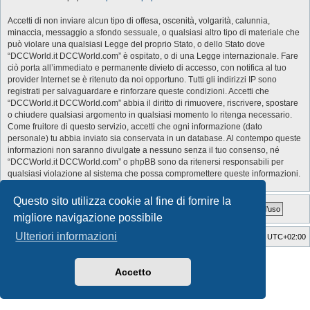
Accetti di non inviare alcun tipo di offesa, oscenità, volgarità, calunnia,
minaccia, messaggio a sfondo sessuale, o qualsiasi altro tipo di materiale che
può violare una qualsiasi Legge del proprio Stato, o dello Stato dove
“DCCWorld.it DCCWorld.com” è ospitato, o di una Legge internazionale. Fare
ciò porta all’immediato e permanente divieto di accesso, con notifica al tuo
provider Internet se è ritenuto da noi opportuno. Tutti gli indirizzi IP sono
registrati per salvaguardare e rinforzare queste condizioni. Accetti che
“DCCWorld.it DCCWorld.com” abbia il diritto di rimuovere, riscrivere, spostare
o chiudere qualsiasi argomento in qualsiasi momento lo ritenga necessario.
Come fruitore di questo servizio, accetti che ogni informazione (dato
personale) tu abbia inviato sia conservata in un database. Al contempo queste
informazioni non saranno divulgate a nessuno senza il tuo consenso, né
“DCCWorld.it DCCWorld.com” o phpBB sono da ritenersi responsabili per
qualsiasi violazione al sistema che possa compromettere queste informazioni.
Questo sito utilizza cookie al fine di fornire la
migliore navigazione possibile
Ulteriori informazioni
Indice
Cancella cookie
Tutti gli orari sono
UTC+02:00
Style Developer by ©
GTA game
Forum.
Creato da
phpBB
® Forum Software © phpBB Limited
Accetto
Traduzione Italiana
phpBB-Italia.it
Privacy
|
Condizioni