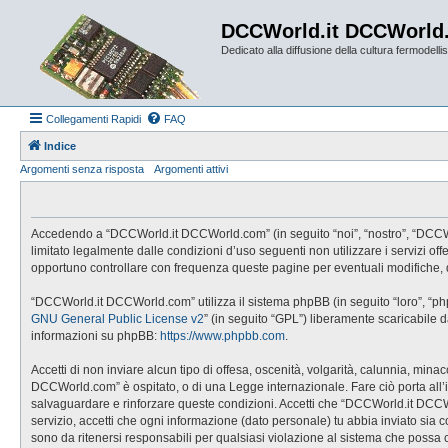
DCCWorld.it DCCWorld
Dedicato alla diffusione della cultura fermodellist
Collegamenti Rapidi
FAQ
Indice
Argomenti senza risposta
Argomenti attivi
Accedendo a “DCCWorld.it DCCWorld.com” (in seguito “noi”, “nostro”, “DCCWorl
limitato legalmente dalle condizioni d’uso seguenti non utilizzare i servizi
opportuno controllare con frequenza queste pagine per eventuali modifiche, 
“DCCWorld.it DCCWorld.com” utilizza il sistema phpBB (in seguito “loro”, “p
GNU General Public License v2
” (in seguito “GPL”) liberamente scaricabile 
informazioni su phpBB:
https://www.phpbb.com
.
Accetti di non inviare alcun tipo di offesa, oscenità, volgarità, calunnia, mi
DCCWorld.com” è ospitato, o di una Legge internazionale. Fare ciò porta all’imm
salvaguardare e rinforzare queste condizioni. Accetti che “DCCWorld.it DCCWo
servizio, accetti che ogni informazione (dato personale) tu abbia inviato 
sono da ritenersi responsabili per qualsiasi violazione al sistema che possa