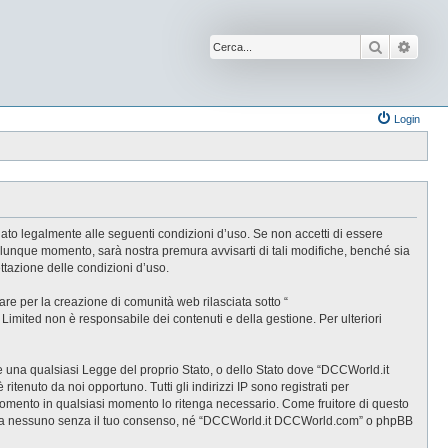
Cerca
Ricer
Login
ato legalmente alle seguenti condizioni d’uso. Se non accetti di essere
alunque momento, sarà nostra premura avvisarti di tali modifiche, benché sia
tazione delle condizioni d’uso.
e per la creazione di comunità web rilasciata sotto “
B Limited non è responsabile dei contenuti e della gestione. Per ulteriori
are una qualsiasi Legge del proprio Stato, o dello Stato dove “DCCWorld.it
tenuto da noi opportuno. Tutti gli indirizzi IP sono registrati per
rgomento in qualsiasi momento lo ritenga necessario. Come fruitore di questo
gate a nessuno senza il tuo consenso, né “DCCWorld.it DCCWorld.com” o phpBB