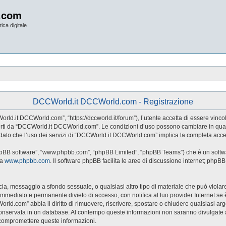
.com
ica digitale.
DCCWorld.it DCCWorld.com - Registrazione
d.it DCCWorld.com”, “https://dccworld.it/forum”), l’utente accetta di essere vincol
 offerti da “DCCWorld.it DCCWorld.com”. Le condizioni d’uso possono cambiare in qu
dato che l’uso dei servizi di “DCCWorld.it DCCWorld.com” implica la completa accet
hpBB software”, “www.phpbb.com”, “phpBB Limited”, “phpBB Teams”) che è un softwar
da
www.phpbb.com
. Il software phpBB facilita le aree di discussione internet; phpB
naccia, messaggio a sfondo sessuale, o qualsiasi altro tipo di materiale che può viol
ediato e permanente divieto di accesso, con notifica al tuo provider Internet se è ri
rld.com” abbia il diritto di rimuovere, riscrivere, spostare o chiudere qualsiasi a
sia conservata in un database. Al contempo queste informazioni non saranno divul
 compromettere queste informazioni.