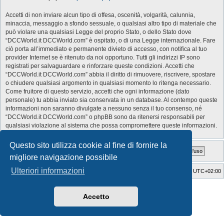
Accetti di non inviare alcun tipo di offesa, oscenità, volgarità, calunnia,
minaccia, messaggio a sfondo sessuale, o qualsiasi altro tipo di materiale che
può violare una qualsiasi Legge del proprio Stato, o dello Stato dove
“DCCWorld.it DCCWorld.com” è ospitato, o di una Legge internazionale. Fare
ciò porta all’immediato e permanente divieto di accesso, con notifica al tuo
provider Internet se è ritenuto da noi opportuno. Tutti gli indirizzi IP sono
registrati per salvaguardare e rinforzare queste condizioni. Accetti che
“DCCWorld.it DCCWorld.com” abbia il diritto di rimuovere, riscrivere, spostare
o chiudere qualsiasi argomento in qualsiasi momento lo ritenga necessario.
Come fruitore di questo servizio, accetti che ogni informazione (dato
personale) tu abbia inviato sia conservata in un database. Al contempo queste
informazioni non saranno divulgate a nessuno senza il tuo consenso, né
“DCCWorld.it DCCWorld.com” o phpBB sono da ritenersi responsabili per
qualsiasi violazione al sistema che possa compromettere queste informazioni.
Questo sito utilizza cookie al fine di fornire la
migliore navigazione possibile
Ulteriori informazioni
Indice
Cancella cookie
Tutti gli orari sono
UTC+02:00
Style Developer by ©
GTA game
Forum.
Creato da
phpBB
® Forum Software © phpBB Limited
Accetto
Traduzione Italiana
phpBB-Italia.it
Privacy
|
Condizioni