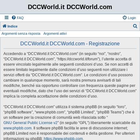
DCCWorld.it DCCWorld.com
FAQ
Login
Indice
Argomenti senza risposta
Argomenti attivi
e
r
DCCWorld.it DCCWorld.com - Registrazione
c
Accedendo a “DCCWorld.it DCCWorld.com” (in seguito “noi”, “nostro”,
a
“DCCWorld.it DCCWorld.com”, “https://dccworld.it/forum”), l’utente accetta di
essere vincolato legalmente alle seguenti condizioni d’uso. Se non accetti di
essere limitato legalmente dalle condizioni d’uso seguenti non utilizzare i
servizi offerti da “DCCWorld.it DCCWorld.com”. Le condizioni d’uso possono
cambiare in qualunque momento, sarà nostra premura avvisarti di tali
modifiche, benché sia opportuno controllare con frequenza queste pagine per
eventuali modifiche, dato che l’uso dei servizi di “DCCWorld.it DCCWorld.com”
implica la completa accettazione delle condizioni d’uso.
“DCCWorld.it DCCWorld.com” utilizza il sistema phpBB (in seguito “loro”,
“phpBB software”, “www.phpbb.com”, “phpBB Limited”, “phpBB Teams”) che è
un software per la creazione di comunità web rilasciata sotto “
GNU General Public License v2
” (in seguito “GPL”) liberamente scaricabile da
www.phpbb.com
. Il software phpBB facilita le aree di discussione internet;
phpBB Limited non è responsabile dei contenuti e della gestione. Per ulteriori
informazioni su phpBB:
https://www.phpbb.com
.