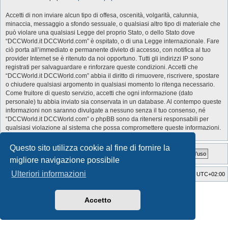
Accetti di non inviare alcun tipo di offesa, oscenità, volgarità, calunnia,
minaccia, messaggio a sfondo sessuale, o qualsiasi altro tipo di materiale che
può violare una qualsiasi Legge del proprio Stato, o dello Stato dove
“DCCWorld.it DCCWorld.com” è ospitato, o di una Legge internazionale. Fare
ciò porta all’immediato e permanente divieto di accesso, con notifica al tuo
provider Internet se è ritenuto da noi opportuno. Tutti gli indirizzi IP sono
registrati per salvaguardare e rinforzare queste condizioni. Accetti che
“DCCWorld.it DCCWorld.com” abbia il diritto di rimuovere, riscrivere, spostare
o chiudere qualsiasi argomento in qualsiasi momento lo ritenga necessario.
Come fruitore di questo servizio, accetti che ogni informazione (dato
personale) tu abbia inviato sia conservata in un database. Al contempo queste
informazioni non saranno divulgate a nessuno senza il tuo consenso, né
“DCCWorld.it DCCWorld.com” o phpBB sono da ritenersi responsabili per
qualsiasi violazione al sistema che possa compromettere queste informazioni.
Questo sito utilizza cookie al fine di fornire la
migliore navigazione possibile
Ulteriori informazioni
Indice
Cancella cookie
Tutti gli orari sono
UTC+02:00
Style Developer by ©
GTA game
Forum.
Creato da
phpBB
® Forum Software © phpBB Limited
Accetto
Traduzione Italiana
phpBB-Italia.it
Privacy
|
Condizioni