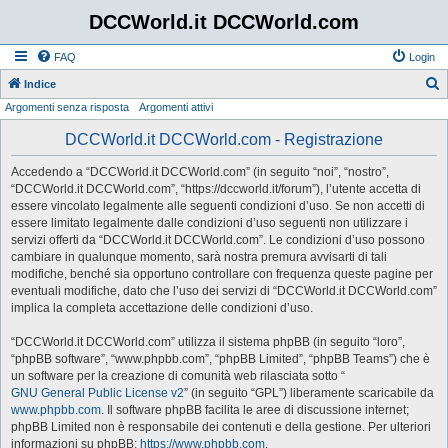
DCCWorld.it DCCWorld.com
FAQ
Login
Indice
Argomenti senza risposta
Argomenti attivi
e
r
DCCWorld.it DCCWorld.com - Registrazione
c
Accedendo a “DCCWorld.it DCCWorld.com” (in seguito “noi”, “nostro”,
a
“DCCWorld.it DCCWorld.com”, “https://dccworld.it/forum”), l’utente accetta di
essere vincolato legalmente alle seguenti condizioni d’uso. Se non accetti di
essere limitato legalmente dalle condizioni d’uso seguenti non utilizzare i
servizi offerti da “DCCWorld.it DCCWorld.com”. Le condizioni d’uso possono
cambiare in qualunque momento, sarà nostra premura avvisarti di tali
modifiche, benché sia opportuno controllare con frequenza queste pagine per
eventuali modifiche, dato che l’uso dei servizi di “DCCWorld.it DCCWorld.com”
implica la completa accettazione delle condizioni d’uso.
“DCCWorld.it DCCWorld.com” utilizza il sistema phpBB (in seguito “loro”,
“phpBB software”, “www.phpbb.com”, “phpBB Limited”, “phpBB Teams”) che è
un software per la creazione di comunità web rilasciata sotto “
GNU General Public License v2
” (in seguito “GPL”) liberamente scaricabile da
www.phpbb.com
. Il software phpBB facilita le aree di discussione internet;
phpBB Limited non è responsabile dei contenuti e della gestione. Per ulteriori
informazioni su phpBB:
https://www.phpbb.com
.