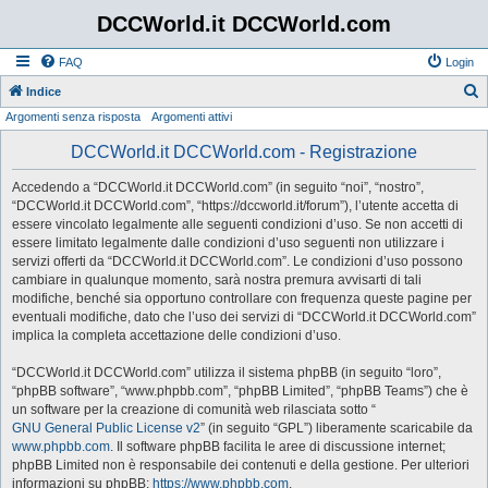
DCCWorld.it DCCWorld.com
FAQ
Login
Indice
Argomenti senza risposta
Argomenti attivi
e
r
DCCWorld.it DCCWorld.com - Registrazione
c
Accedendo a “DCCWorld.it DCCWorld.com” (in seguito “noi”, “nostro”,
a
“DCCWorld.it DCCWorld.com”, “https://dccworld.it/forum”), l’utente accetta di
essere vincolato legalmente alle seguenti condizioni d’uso. Se non accetti di
essere limitato legalmente dalle condizioni d’uso seguenti non utilizzare i
servizi offerti da “DCCWorld.it DCCWorld.com”. Le condizioni d’uso possono
cambiare in qualunque momento, sarà nostra premura avvisarti di tali
modifiche, benché sia opportuno controllare con frequenza queste pagine per
eventuali modifiche, dato che l’uso dei servizi di “DCCWorld.it DCCWorld.com”
implica la completa accettazione delle condizioni d’uso.
“DCCWorld.it DCCWorld.com” utilizza il sistema phpBB (in seguito “loro”,
“phpBB software”, “www.phpbb.com”, “phpBB Limited”, “phpBB Teams”) che è
un software per la creazione di comunità web rilasciata sotto “
GNU General Public License v2
” (in seguito “GPL”) liberamente scaricabile da
www.phpbb.com
. Il software phpBB facilita le aree di discussione internet;
phpBB Limited non è responsabile dei contenuti e della gestione. Per ulteriori
informazioni su phpBB:
https://www.phpbb.com
.