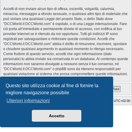
Accetti di non inviare alcun tipo di offesa, oscenità, volgarità, calunnia,
minaccia, messaggio a sfondo sessuale, o qualsiasi altro tipo di materiale che
può violare una qualsiasi Legge del proprio Stato, o dello Stato dove
“DCCWorld.it DCCWorld.com” è ospitato, o di una Legge internazionale. Fare
ciò porta all’immediato e permanente divieto di accesso, con notifica al tuo
provider Internet se è ritenuto da noi opportuno. Tutti gli indirizzi IP sono
registrati per salvaguardare e rinforzare queste condizioni. Accetti che
“DCCWorld.it DCCWorld.com” abbia il diritto di rimuovere, riscrivere, spostare
o chiudere qualsiasi argomento in qualsiasi momento lo ritenga necessario.
Come fruitore di questo servizio, accetti che ogni informazione (dato
personale) tu abbia inviato sia conservata in un database. Al contempo queste
informazioni non saranno divulgate a nessuno senza il tuo consenso, né
“DCCWorld.it DCCWorld.com” o phpBB sono da ritenersi responsabili per
qualsiasi violazione al sistema che possa compromettere queste informazioni.
Questo sito utilizza cookie al fine di fornire la
migliore navigazione possibile
Ulteriori informazioni
Indice
Cancella cookie
Tutti gli orari sono
UTC+02:00
Style Developer by ©
GTA game
Forum.
Creato da
phpBB
® Forum Software © phpBB Limited
Accetto
Traduzione Italiana
phpBB-Italia.it
Privacy
|
Condizioni