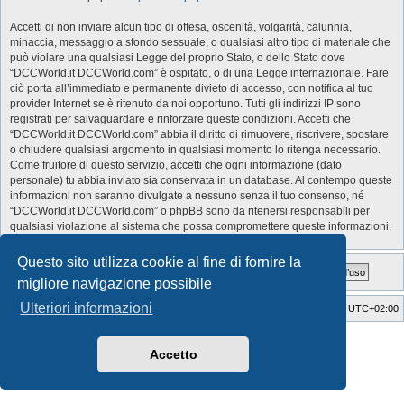
Accetti di non inviare alcun tipo di offesa, oscenità, volgarità, calunnia,
minaccia, messaggio a sfondo sessuale, o qualsiasi altro tipo di materiale che
può violare una qualsiasi Legge del proprio Stato, o dello Stato dove
“DCCWorld.it DCCWorld.com” è ospitato, o di una Legge internazionale. Fare
ciò porta all’immediato e permanente divieto di accesso, con notifica al tuo
provider Internet se è ritenuto da noi opportuno. Tutti gli indirizzi IP sono
registrati per salvaguardare e rinforzare queste condizioni. Accetti che
“DCCWorld.it DCCWorld.com” abbia il diritto di rimuovere, riscrivere, spostare
o chiudere qualsiasi argomento in qualsiasi momento lo ritenga necessario.
Come fruitore di questo servizio, accetti che ogni informazione (dato
personale) tu abbia inviato sia conservata in un database. Al contempo queste
informazioni non saranno divulgate a nessuno senza il tuo consenso, né
“DCCWorld.it DCCWorld.com” o phpBB sono da ritenersi responsabili per
qualsiasi violazione al sistema che possa compromettere queste informazioni.
Questo sito utilizza cookie al fine di fornire la
migliore navigazione possibile
Ulteriori informazioni
Indice
Cancella cookie
Tutti gli orari sono
UTC+02:00
Style Developer by ©
GTA game
Forum.
Creato da
phpBB
® Forum Software © phpBB Limited
Accetto
Traduzione Italiana
phpBB-Italia.it
Privacy
|
Condizioni