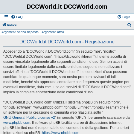
DCCWorld.it DCCWorld.com
FAQ
Login
Indice
Argomenti senza risposta
Argomenti attivi
e
r
DCCWorld.it DCCWorld.com - Registrazione
c
Accedendo a “DCCWorld.it DCCWorld.com” (in seguito “noi”, “nostro”,
a
“DCCWorld.it DCCWorld.com”, “https://dccworld.it/forum”), l’utente accetta di
essere vincolato legalmente alle seguenti condizioni d’uso. Se non accetti di
essere limitato legalmente dalle condizioni d’uso seguenti non utilizzare i
servizi offerti da “DCCWorld.it DCCWorld.com”. Le condizioni d’uso possono
cambiare in qualunque momento, sarà nostra premura avvisarti di tali
modifiche, benché sia opportuno controllare con frequenza queste pagine per
eventuali modifiche, dato che l’uso dei servizi di “DCCWorld.it DCCWorld.com”
implica la completa accettazione delle condizioni d’uso.
“DCCWorld.it DCCWorld.com” utilizza il sistema phpBB (in seguito “loro”,
“phpBB software”, “www.phpbb.com”, “phpBB Limited”, “phpBB Teams”) che è
un software per la creazione di comunità web rilasciata sotto “
GNU General Public License v2
” (in seguito “GPL”) liberamente scaricabile da
www.phpbb.com
. Il software phpBB facilita le aree di discussione internet;
phpBB Limited non è responsabile dei contenuti e della gestione. Per ulteriori
informazioni su phpBB:
https://www.phpbb.com
.