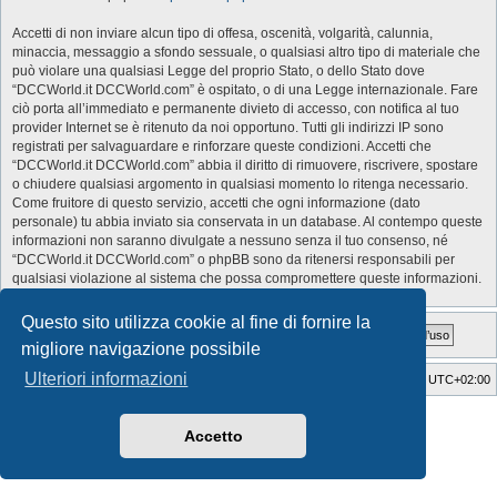
Accetti di non inviare alcun tipo di offesa, oscenità, volgarità, calunnia,
minaccia, messaggio a sfondo sessuale, o qualsiasi altro tipo di materiale che
può violare una qualsiasi Legge del proprio Stato, o dello Stato dove
“DCCWorld.it DCCWorld.com” è ospitato, o di una Legge internazionale. Fare
ciò porta all’immediato e permanente divieto di accesso, con notifica al tuo
provider Internet se è ritenuto da noi opportuno. Tutti gli indirizzi IP sono
registrati per salvaguardare e rinforzare queste condizioni. Accetti che
“DCCWorld.it DCCWorld.com” abbia il diritto di rimuovere, riscrivere, spostare
o chiudere qualsiasi argomento in qualsiasi momento lo ritenga necessario.
Come fruitore di questo servizio, accetti che ogni informazione (dato
personale) tu abbia inviato sia conservata in un database. Al contempo queste
informazioni non saranno divulgate a nessuno senza il tuo consenso, né
“DCCWorld.it DCCWorld.com” o phpBB sono da ritenersi responsabili per
qualsiasi violazione al sistema che possa compromettere queste informazioni.
Questo sito utilizza cookie al fine di fornire la
migliore navigazione possibile
Ulteriori informazioni
Indice
Cancella cookie
Tutti gli orari sono
UTC+02:00
Style Developer by ©
GTA game
Forum.
Creato da
phpBB
® Forum Software © phpBB Limited
Accetto
Traduzione Italiana
phpBB-Italia.it
Privacy
|
Condizioni