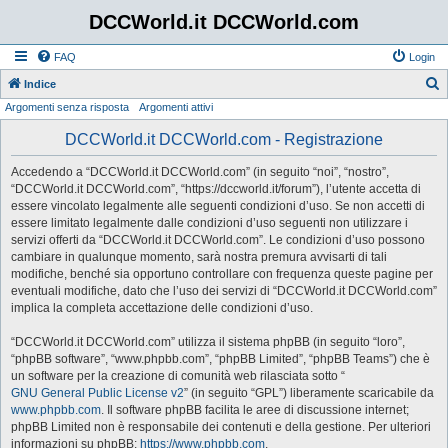
DCCWorld.it DCCWorld.com
FAQ
Login
Indice
Argomenti senza risposta
Argomenti attivi
e
r
DCCWorld.it DCCWorld.com - Registrazione
c
Accedendo a “DCCWorld.it DCCWorld.com” (in seguito “noi”, “nostro”,
a
“DCCWorld.it DCCWorld.com”, “https://dccworld.it/forum”), l’utente accetta di
essere vincolato legalmente alle seguenti condizioni d’uso. Se non accetti di
essere limitato legalmente dalle condizioni d’uso seguenti non utilizzare i
servizi offerti da “DCCWorld.it DCCWorld.com”. Le condizioni d’uso possono
cambiare in qualunque momento, sarà nostra premura avvisarti di tali
modifiche, benché sia opportuno controllare con frequenza queste pagine per
eventuali modifiche, dato che l’uso dei servizi di “DCCWorld.it DCCWorld.com”
implica la completa accettazione delle condizioni d’uso.
“DCCWorld.it DCCWorld.com” utilizza il sistema phpBB (in seguito “loro”,
“phpBB software”, “www.phpbb.com”, “phpBB Limited”, “phpBB Teams”) che è
un software per la creazione di comunità web rilasciata sotto “
GNU General Public License v2
” (in seguito “GPL”) liberamente scaricabile da
www.phpbb.com
. Il software phpBB facilita le aree di discussione internet;
phpBB Limited non è responsabile dei contenuti e della gestione. Per ulteriori
informazioni su phpBB:
https://www.phpbb.com
.