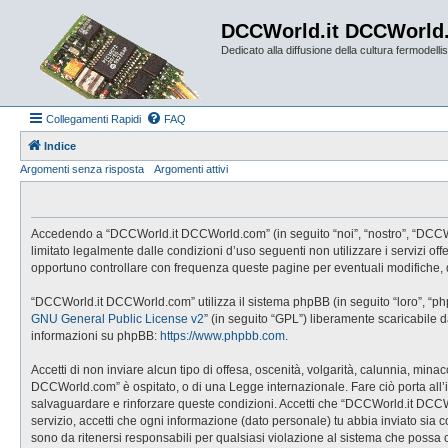
DCCWorld.it DCCWorld
Dedicato alla diffusione della cultura fermodellist
Collegamenti Rapidi
FAQ
Indice
Argomenti senza risposta
Argomenti attivi
Accedendo a “DCCWorld.it DCCWorld.com” (in seguito “noi”, “nostro”, “DCCWorl
limitato legalmente dalle condizioni d’uso seguenti non utilizzare i servizi
opportuno controllare con frequenza queste pagine per eventuali modifiche, 
“DCCWorld.it DCCWorld.com” utilizza il sistema phpBB (in seguito “loro”, “p
GNU General Public License v2
” (in seguito “GPL”) liberamente scaricabile 
informazioni su phpBB:
https://www.phpbb.com
.
Accetti di non inviare alcun tipo di offesa, oscenità, volgarità, calunnia, mi
DCCWorld.com” è ospitato, o di una Legge internazionale. Fare ciò porta all’imm
salvaguardare e rinforzare queste condizioni. Accetti che “DCCWorld.it DCCWo
servizio, accetti che ogni informazione (dato personale) tu abbia inviato 
sono da ritenersi responsabili per qualsiasi violazione al sistema che possa