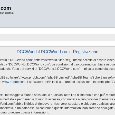
.com
ica digitale.
DCCWorld.it DCCWorld.com - Registrazione
d.it DCCWorld.com”, “https://dccworld.it/forum”), l’utente accetta di essere vincol
 offerti da “DCCWorld.it DCCWorld.com”. Le condizioni d’uso possono cambiare in qu
dato che l’uso dei servizi di “DCCWorld.it DCCWorld.com” implica la completa accet
hpBB software”, “www.phpbb.com”, “phpBB Limited”, “phpBB Teams”) che è un softwar
da
www.phpbb.com
. Il software phpBB facilita le aree di discussione internet; phpB
naccia, messaggio a sfondo sessuale, o qualsiasi altro tipo di materiale che può viol
ediato e permanente divieto di accesso, con notifica al tuo provider Internet se è ri
rld.com” abbia il diritto di rimuovere, riscrivere, spostare o chiudere qualsiasi a
sia conservata in un database. Al contempo queste informazioni non saranno divul
 compromettere queste informazioni.