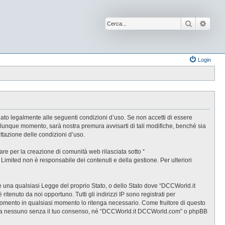
Cerca
Ricer
Login
ato legalmente alle seguenti condizioni d’uso. Se non accetti di essere
alunque momento, sarà nostra premura avvisarti di tali modifiche, benché sia
tazione delle condizioni d’uso.
e per la creazione di comunità web rilasciata sotto “
B Limited non è responsabile dei contenuti e della gestione. Per ulteriori
are una qualsiasi Legge del proprio Stato, o dello Stato dove “DCCWorld.it
tenuto da noi opportuno. Tutti gli indirizzi IP sono registrati per
rgomento in qualsiasi momento lo ritenga necessario. Come fruitore di questo
gate a nessuno senza il tuo consenso, né “DCCWorld.it DCCWorld.com” o phpBB