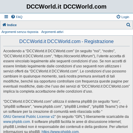
DCCWorld.it DCCWorld.com
FAQ
Login
Indice
Argomenti senza risposta
Argomenti attivi
e
r
DCCWorld.it DCCWorld.com - Registrazione
c
Accedendo a “DCCWorld.it DCCWorld.com” (in seguito “noi”, “nostro”,
a
“DCCWorld.it DCCWorld.com”, “https://dccworld.it/forum”), l’utente accetta di
essere vincolato legalmente alle seguenti condizioni d’uso. Se non accetti di
essere limitato legalmente dalle condizioni d’uso seguenti non utilizzare i
servizi offerti da “DCCWorld.it DCCWorld.com”. Le condizioni d’uso possono
cambiare in qualunque momento, sarà nostra premura avvisarti di tali
modifiche, benché sia opportuno controllare con frequenza queste pagine per
eventuali modifiche, dato che l’uso dei servizi di “DCCWorld.it DCCWorld.com”
implica la completa accettazione delle condizioni d’uso.
“DCCWorld.it DCCWorld.com” utilizza il sistema phpBB (in seguito “loro”,
“phpBB software”, “www.phpbb.com”, “phpBB Limited”, “phpBB Teams”) che è
un software per la creazione di comunità web rilasciata sotto “
GNU General Public License v2
” (in seguito “GPL”) liberamente scaricabile da
www.phpbb.com
. Il software phpBB facilita le aree di discussione internet;
phpBB Limited non è responsabile dei contenuti e della gestione. Per ulteriori
informazioni su phpBB:
https://www.phpbb.com
.