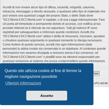
Accetti di non inviare alcun tipo di offesa, oscenità, volgarità, calunnia,
minaccia, messaggio a sfondo sessuale, o qualsiasi altro tipo di materiale che
può violare una qualsiasi Legge del proprio Stato, o dello Stato dove
“DCCWorld.it DCCWorld.com” è ospitato, o di una Legge internazionale. Fare
ciò porta all’immediato e permanente divieto di accesso, con notifica al tuo
provider Internet se è ritenuto da noi opportuno. Tutti gli indirizzi IP sono
registrati per salvaguardare e rinforzare queste condizioni. Accetti che
“DCCWorld.it DCCWorld.com” abbia il diritto di rimuovere, riscrivere, spostare
o chiudere qualsiasi argomento in qualsiasi momento lo ritenga necessario.
Come fruitore di questo servizio, accetti che ogni informazione (dato
personale) tu abbia inviato sia conservata in un database. Al contempo queste
informazioni non saranno divulgate a nessuno senza il tuo consenso, né
“DCCWorld.it DCCWorld.com” o phpBB sono da ritenersi responsabili per
qualsiasi violazione al sistema che possa compromettere queste informazioni.
Questo sito utilizza cookie al fine di fornire la
migliore navigazione possibile
Ulteriori informazioni
Indice
Cancella cookie
Tutti gli orari sono
UTC+02:00
Style Developer by ©
GTA game
Forum.
Creato da
phpBB
® Forum Software © phpBB Limited
Accetto
Traduzione Italiana
phpBB-Italia.it
Privacy
|
Condizioni