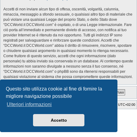
Accetti di non inviare alcun tipo di offesa, oscenità, volgarità, calunnia,
minaccia, messaggio a sfondo sessuale, o qualsiasi altro tipo di materiale che
può violare una qualsiasi Legge del proprio Stato, o dello Stato dove
“DCCWorld.it DCCWorld.com” è ospitato, o di una Legge internazionale. Fare
ciò porta all’immediato e permanente divieto di accesso, con notifica al tuo
provider Internet se è ritenuto da noi opportuno. Tutti gli indirizzi IP sono
registrati per salvaguardare e rinforzare queste condizioni. Accetti che
“DCCWorld.it DCCWorld.com” abbia il diritto di rimuovere, riscrivere, spostare
o chiudere qualsiasi argomento in qualsiasi momento lo ritenga necessario.
Come fruitore di questo servizio, accetti che ogni informazione (dato
personale) tu abbia inviato sia conservata in un database. Al contempo queste
informazioni non saranno divulgate a nessuno senza il tuo consenso, né
“DCCWorld.it DCCWorld.com” o phpBB sono da ritenersi responsabili per
qualsiasi violazione al sistema che possa compromettere queste informazioni.
Questo sito utilizza cookie al fine di fornire la
migliore navigazione possibile
Ulteriori informazioni
Indice
Cancella cookie
Tutti gli orari sono
UTC+02:00
Style Developer by ©
GTA game
Forum.
Creato da
phpBB
® Forum Software © phpBB Limited
Accetto
Traduzione Italiana
phpBB-Italia.it
Privacy
|
Condizioni