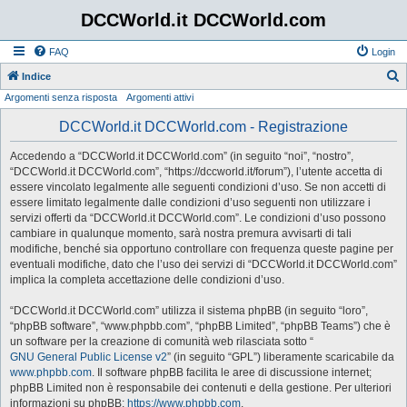
DCCWorld.it DCCWorld.com
FAQ
Login
Indice
Argomenti senza risposta
Argomenti attivi
e
r
DCCWorld.it DCCWorld.com - Registrazione
c
Accedendo a “DCCWorld.it DCCWorld.com” (in seguito “noi”, “nostro”,
a
“DCCWorld.it DCCWorld.com”, “https://dccworld.it/forum”), l’utente accetta di
essere vincolato legalmente alle seguenti condizioni d’uso. Se non accetti di
essere limitato legalmente dalle condizioni d’uso seguenti non utilizzare i
servizi offerti da “DCCWorld.it DCCWorld.com”. Le condizioni d’uso possono
cambiare in qualunque momento, sarà nostra premura avvisarti di tali
modifiche, benché sia opportuno controllare con frequenza queste pagine per
eventuali modifiche, dato che l’uso dei servizi di “DCCWorld.it DCCWorld.com”
implica la completa accettazione delle condizioni d’uso.
“DCCWorld.it DCCWorld.com” utilizza il sistema phpBB (in seguito “loro”,
“phpBB software”, “www.phpbb.com”, “phpBB Limited”, “phpBB Teams”) che è
un software per la creazione di comunità web rilasciata sotto “
GNU General Public License v2
” (in seguito “GPL”) liberamente scaricabile da
www.phpbb.com
. Il software phpBB facilita le aree di discussione internet;
phpBB Limited non è responsabile dei contenuti e della gestione. Per ulteriori
informazioni su phpBB:
https://www.phpbb.com
.