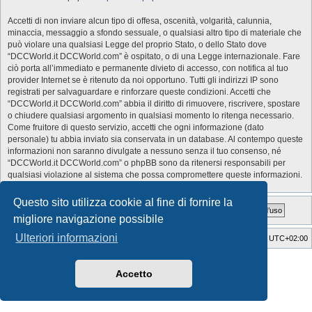
Accetti di non inviare alcun tipo di offesa, oscenità, volgarità, calunnia,
minaccia, messaggio a sfondo sessuale, o qualsiasi altro tipo di materiale che
può violare una qualsiasi Legge del proprio Stato, o dello Stato dove
“DCCWorld.it DCCWorld.com” è ospitato, o di una Legge internazionale. Fare
ciò porta all’immediato e permanente divieto di accesso, con notifica al tuo
provider Internet se è ritenuto da noi opportuno. Tutti gli indirizzi IP sono
registrati per salvaguardare e rinforzare queste condizioni. Accetti che
“DCCWorld.it DCCWorld.com” abbia il diritto di rimuovere, riscrivere, spostare
o chiudere qualsiasi argomento in qualsiasi momento lo ritenga necessario.
Come fruitore di questo servizio, accetti che ogni informazione (dato
personale) tu abbia inviato sia conservata in un database. Al contempo queste
informazioni non saranno divulgate a nessuno senza il tuo consenso, né
“DCCWorld.it DCCWorld.com” o phpBB sono da ritenersi responsabili per
qualsiasi violazione al sistema che possa compromettere queste informazioni.
Questo sito utilizza cookie al fine di fornire la
migliore navigazione possibile
Ulteriori informazioni
Indice
Cancella cookie
Tutti gli orari sono
UTC+02:00
Style Developer by ©
GTA game
Forum.
Creato da
phpBB
® Forum Software © phpBB Limited
Accetto
Traduzione Italiana
phpBB-Italia.it
Privacy
|
Condizioni