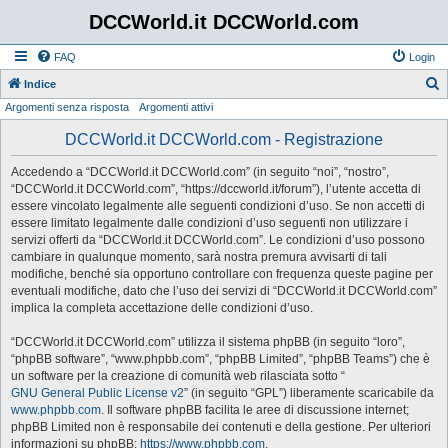
DCCWorld.it DCCWorld.com
FAQ
Login
Indice
Argomenti senza risposta
Argomenti attivi
e
r
DCCWorld.it DCCWorld.com - Registrazione
c
Accedendo a “DCCWorld.it DCCWorld.com” (in seguito “noi”, “nostro”,
a
“DCCWorld.it DCCWorld.com”, “https://dccworld.it/forum”), l’utente accetta di
essere vincolato legalmente alle seguenti condizioni d’uso. Se non accetti di
essere limitato legalmente dalle condizioni d’uso seguenti non utilizzare i
servizi offerti da “DCCWorld.it DCCWorld.com”. Le condizioni d’uso possono
cambiare in qualunque momento, sarà nostra premura avvisarti di tali
modifiche, benché sia opportuno controllare con frequenza queste pagine per
eventuali modifiche, dato che l’uso dei servizi di “DCCWorld.it DCCWorld.com”
implica la completa accettazione delle condizioni d’uso.
“DCCWorld.it DCCWorld.com” utilizza il sistema phpBB (in seguito “loro”,
“phpBB software”, “www.phpbb.com”, “phpBB Limited”, “phpBB Teams”) che è
un software per la creazione di comunità web rilasciata sotto “
GNU General Public License v2
” (in seguito “GPL”) liberamente scaricabile da
www.phpbb.com
. Il software phpBB facilita le aree di discussione internet;
phpBB Limited non è responsabile dei contenuti e della gestione. Per ulteriori
informazioni su phpBB:
https://www.phpbb.com
.