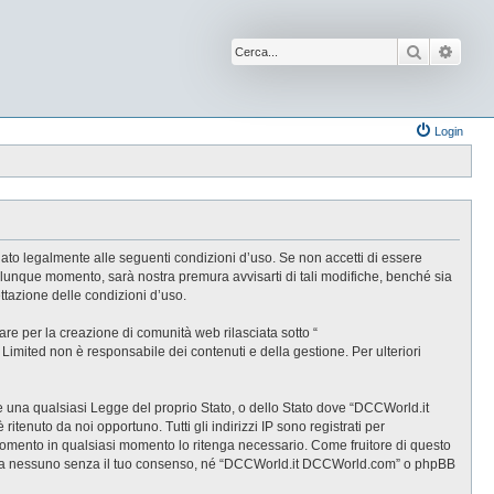
Cerca
Ricer
Login
ato legalmente alle seguenti condizioni d’uso. Se non accetti di essere
alunque momento, sarà nostra premura avvisarti di tali modifiche, benché sia
tazione delle condizioni d’uso.
e per la creazione di comunità web rilasciata sotto “
B Limited non è responsabile dei contenuti e della gestione. Per ulteriori
are una qualsiasi Legge del proprio Stato, o dello Stato dove “DCCWorld.it
tenuto da noi opportuno. Tutti gli indirizzi IP sono registrati per
rgomento in qualsiasi momento lo ritenga necessario. Come fruitore di questo
gate a nessuno senza il tuo consenso, né “DCCWorld.it DCCWorld.com” o phpBB