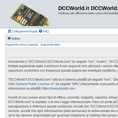
DCCWorld.it DCCWorld
Dedicato alla diffusione della cultura fermodellist
Collegamenti Rapidi
FAQ
Indice
Argomenti senza risposta
Argomenti attivi
Accedendo a “DCCWorld.it DCCWorld.com” (in seguito “noi”, “nostro”, “DCCWorl
limitato legalmente dalle condizioni d’uso seguenti non utilizzare i servizi
opportuno controllare con frequenza queste pagine per eventuali modifiche, 
“DCCWorld.it DCCWorld.com” utilizza il sistema phpBB (in seguito “loro”, “p
GNU General Public License v2
” (in seguito “GPL”) liberamente scaricabile 
informazioni su phpBB:
https://www.phpbb.com
.
Accetti di non inviare alcun tipo di offesa, oscenità, volgarità, calunnia, mi
DCCWorld.com” è ospitato, o di una Legge internazionale. Fare ciò porta all’imm
salvaguardare e rinforzare queste condizioni. Accetti che “DCCWorld.it DCCWo
servizio, accetti che ogni informazione (dato personale) tu abbia inviato 
sono da ritenersi responsabili per qualsiasi violazione al sistema che possa