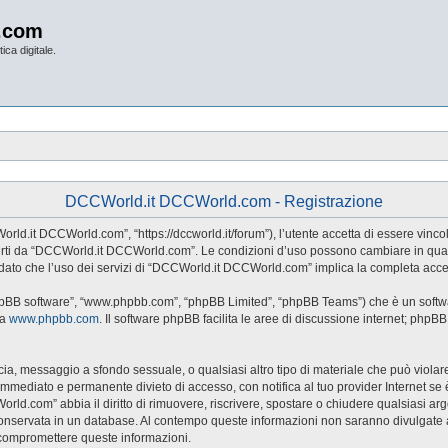
.com
ica digitale.
DCCWorld.it DCCWorld.com - Registrazione
d.it DCCWorld.com”, “https://dccworld.it/forum”), l’utente accetta di essere vincol
 offerti da “DCCWorld.it DCCWorld.com”. Le condizioni d’uso possono cambiare in qu
dato che l’uso dei servizi di “DCCWorld.it DCCWorld.com” implica la completa accet
hpBB software”, “www.phpbb.com”, “phpBB Limited”, “phpBB Teams”) che è un softwar
da
www.phpbb.com
. Il software phpBB facilita le aree di discussione internet; phpB
naccia, messaggio a sfondo sessuale, o qualsiasi altro tipo di materiale che può viol
ediato e permanente divieto di accesso, con notifica al tuo provider Internet se è ri
rld.com” abbia il diritto di rimuovere, riscrivere, spostare o chiudere qualsiasi a
sia conservata in un database. Al contempo queste informazioni non saranno divul
 compromettere queste informazioni.