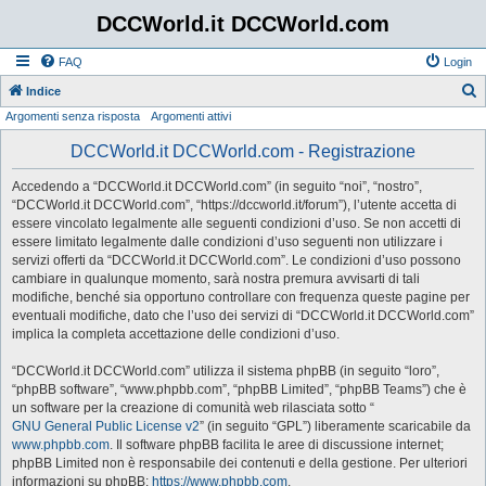
DCCWorld.it DCCWorld.com
FAQ
Login
Indice
Argomenti senza risposta
Argomenti attivi
e
r
DCCWorld.it DCCWorld.com - Registrazione
c
Accedendo a “DCCWorld.it DCCWorld.com” (in seguito “noi”, “nostro”,
a
“DCCWorld.it DCCWorld.com”, “https://dccworld.it/forum”), l’utente accetta di
essere vincolato legalmente alle seguenti condizioni d’uso. Se non accetti di
essere limitato legalmente dalle condizioni d’uso seguenti non utilizzare i
servizi offerti da “DCCWorld.it DCCWorld.com”. Le condizioni d’uso possono
cambiare in qualunque momento, sarà nostra premura avvisarti di tali
modifiche, benché sia opportuno controllare con frequenza queste pagine per
eventuali modifiche, dato che l’uso dei servizi di “DCCWorld.it DCCWorld.com”
implica la completa accettazione delle condizioni d’uso.
“DCCWorld.it DCCWorld.com” utilizza il sistema phpBB (in seguito “loro”,
“phpBB software”, “www.phpbb.com”, “phpBB Limited”, “phpBB Teams”) che è
un software per la creazione di comunità web rilasciata sotto “
GNU General Public License v2
” (in seguito “GPL”) liberamente scaricabile da
www.phpbb.com
. Il software phpBB facilita le aree di discussione internet;
phpBB Limited non è responsabile dei contenuti e della gestione. Per ulteriori
informazioni su phpBB:
https://www.phpbb.com
.