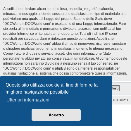
Accetti di non inviare alcun tipo di offesa, oscenità, volgarità, calunnia,
minaccia, messaggio a sfondo sessuale, o qualsiasi altro tipo di materiale che
può violare una qualsiasi Legge del proprio Stato, o dello Stato dove
“DCCWorld.it DCCWorld.com” è ospitato, o di una Legge internazionale. Fare
ciò porta all’immediato e permanente divieto di accesso, con notifica al tuo
provider Internet se è ritenuto da noi opportuno. Tutti gli indirizzi IP sono
registrati per salvaguardare e rinforzare queste condizioni. Accetti che
“DCCWorld.it DCCWorld.com” abbia il diritto di rimuovere, riscrivere, spostare
o chiudere qualsiasi argomento in qualsiasi momento lo ritenga necessario.
Come fruitore di questo servizio, accetti che ogni informazione (dato
personale) tu abbia inviato sia conservata in un database. Al contempo queste
informazioni non saranno divulgate a nessuno senza il tuo consenso, né
“DCCWorld.it DCCWorld.com” o phpBB sono da ritenersi responsabili per
qualsiasi violazione al sistema che possa compromettere queste informazioni.
Questo sito utilizza cookie al fine di fornire la
migliore navigazione possibile
Ulteriori informazioni
Indice
Cancella cookie
Tutti gli orari sono
UTC+02:00
Style Developer by ©
GTA game
Forum.
Creato da
phpBB
® Forum Software © phpBB Limited
Accetto
Traduzione Italiana
phpBB-Italia.it
Privacy
|
Condizioni