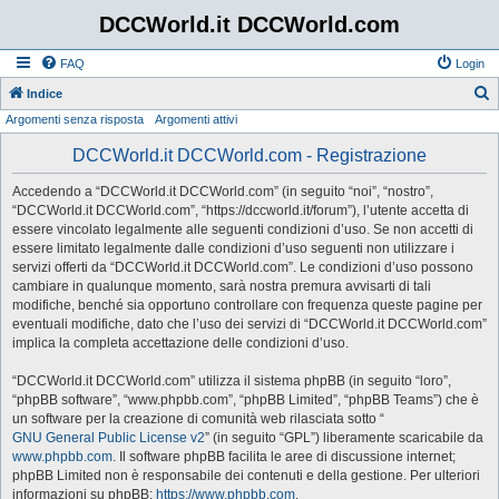
DCCWorld.it DCCWorld.com
FAQ
Login
Indice
Argomenti senza risposta
Argomenti attivi
e
r
DCCWorld.it DCCWorld.com - Registrazione
c
Accedendo a “DCCWorld.it DCCWorld.com” (in seguito “noi”, “nostro”,
a
“DCCWorld.it DCCWorld.com”, “https://dccworld.it/forum”), l’utente accetta di
essere vincolato legalmente alle seguenti condizioni d’uso. Se non accetti di
essere limitato legalmente dalle condizioni d’uso seguenti non utilizzare i
servizi offerti da “DCCWorld.it DCCWorld.com”. Le condizioni d’uso possono
cambiare in qualunque momento, sarà nostra premura avvisarti di tali
modifiche, benché sia opportuno controllare con frequenza queste pagine per
eventuali modifiche, dato che l’uso dei servizi di “DCCWorld.it DCCWorld.com”
implica la completa accettazione delle condizioni d’uso.
“DCCWorld.it DCCWorld.com” utilizza il sistema phpBB (in seguito “loro”,
“phpBB software”, “www.phpbb.com”, “phpBB Limited”, “phpBB Teams”) che è
un software per la creazione di comunità web rilasciata sotto “
GNU General Public License v2
” (in seguito “GPL”) liberamente scaricabile da
www.phpbb.com
. Il software phpBB facilita le aree di discussione internet;
phpBB Limited non è responsabile dei contenuti e della gestione. Per ulteriori
informazioni su phpBB:
https://www.phpbb.com
.