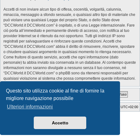
Accetti di non inviare alcun tipo di offesa, oscenità, volgarità, calunnia,
minaccia, messaggio a sfondo sessuale, o qualsiasi altro tipo di materiale che
può violare una qualsiasi Legge del proprio Stato, o dello Stato dove
“DCCWorld.it DCCWorld.com” è ospitato, o di una Legge internazionale. Fare
ciò porta all’immediato e permanente divieto di accesso, con notifica al tuo
provider Internet se è ritenuto da noi opportuno. Tutti gli indirizzi IP sono
registrati per salvaguardare e rinforzare queste condizioni. Accetti che
“DCCWorld.it DCCWorld.com” abbia il diritto di rimuovere, riscrivere, spostare
o chiudere qualsiasi argomento in qualsiasi momento lo ritenga necessario.
Come fruitore di questo servizio, accetti che ogni informazione (dato
personale) tu abbia inviato sia conservata in un database. Al contempo queste
informazioni non saranno divulgate a nessuno senza il tuo consenso, né
“DCCWorld.it DCCWorld.com” o phpBB sono da ritenersi responsabili per
qualsiasi violazione al sistema che possa compromettere queste informazioni.
Questo sito utilizza cookie al fine di fornire la
migliore navigazione possibile
Ulteriori informazioni
Indice
Cancella cookie
Tutti gli orari sono
UTC+02:00
Style Developer by ©
GTA game
Forum.
Creato da
phpBB
® Forum Software © phpBB Limited
Accetto
Traduzione Italiana
phpBB-Italia.it
Privacy
|
Condizioni