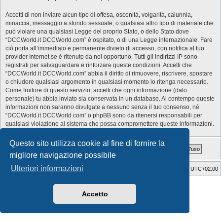
Accetti di non inviare alcun tipo di offesa, oscenità, volgarità, calunnia,
minaccia, messaggio a sfondo sessuale, o qualsiasi altro tipo di materiale che
può violare una qualsiasi Legge del proprio Stato, o dello Stato dove
“DCCWorld.it DCCWorld.com” è ospitato, o di una Legge internazionale. Fare
ciò porta all’immediato e permanente divieto di accesso, con notifica al tuo
provider Internet se è ritenuto da noi opportuno. Tutti gli indirizzi IP sono
registrati per salvaguardare e rinforzare queste condizioni. Accetti che
“DCCWorld.it DCCWorld.com” abbia il diritto di rimuovere, riscrivere, spostare
o chiudere qualsiasi argomento in qualsiasi momento lo ritenga necessario.
Come fruitore di questo servizio, accetti che ogni informazione (dato
personale) tu abbia inviato sia conservata in un database. Al contempo queste
informazioni non saranno divulgate a nessuno senza il tuo consenso, né
“DCCWorld.it DCCWorld.com” o phpBB sono da ritenersi responsabili per
qualsiasi violazione al sistema che possa compromettere queste informazioni.
Questo sito utilizza cookie al fine di fornire la
migliore navigazione possibile
Ulteriori informazioni
Indice
Cancella cookie
Tutti gli orari sono
UTC+02:00
Style Developer by ©
GTA game
Forum.
Creato da
phpBB
® Forum Software © phpBB Limited
Accetto
Traduzione Italiana
phpBB-Italia.it
Privacy
|
Condizioni