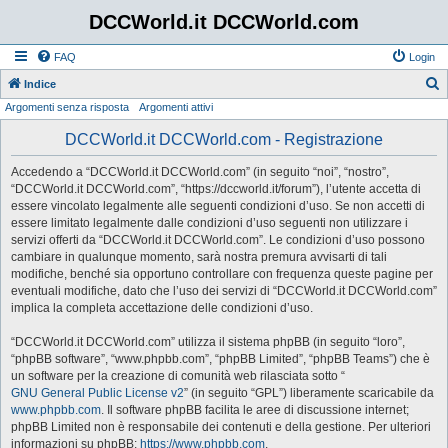
DCCWorld.it DCCWorld.com
FAQ
Login
Indice
Argomenti senza risposta
Argomenti attivi
e
r
DCCWorld.it DCCWorld.com - Registrazione
c
Accedendo a “DCCWorld.it DCCWorld.com” (in seguito “noi”, “nostro”,
a
“DCCWorld.it DCCWorld.com”, “https://dccworld.it/forum”), l’utente accetta di
essere vincolato legalmente alle seguenti condizioni d’uso. Se non accetti di
essere limitato legalmente dalle condizioni d’uso seguenti non utilizzare i
servizi offerti da “DCCWorld.it DCCWorld.com”. Le condizioni d’uso possono
cambiare in qualunque momento, sarà nostra premura avvisarti di tali
modifiche, benché sia opportuno controllare con frequenza queste pagine per
eventuali modifiche, dato che l’uso dei servizi di “DCCWorld.it DCCWorld.com”
implica la completa accettazione delle condizioni d’uso.
“DCCWorld.it DCCWorld.com” utilizza il sistema phpBB (in seguito “loro”,
“phpBB software”, “www.phpbb.com”, “phpBB Limited”, “phpBB Teams”) che è
un software per la creazione di comunità web rilasciata sotto “
GNU General Public License v2
” (in seguito “GPL”) liberamente scaricabile da
www.phpbb.com
. Il software phpBB facilita le aree di discussione internet;
phpBB Limited non è responsabile dei contenuti e della gestione. Per ulteriori
informazioni su phpBB:
https://www.phpbb.com
.