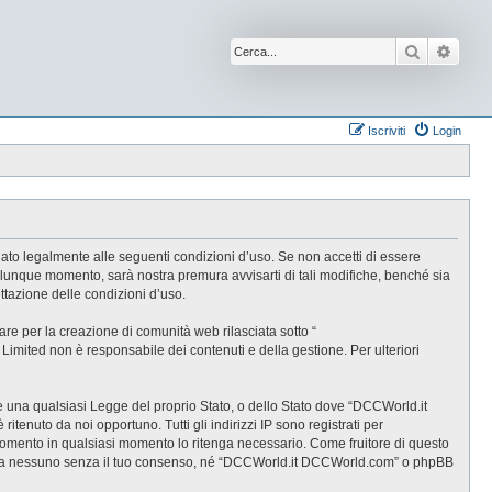
Cerca
Ricer
Iscriviti
Login
ato legalmente alle seguenti condizioni d’uso. Se non accetti di essere
alunque momento, sarà nostra premura avvisarti di tali modifiche, benché sia
tazione delle condizioni d’uso.
e per la creazione di comunità web rilasciata sotto “
B Limited non è responsabile dei contenuti e della gestione. Per ulteriori
are una qualsiasi Legge del proprio Stato, o dello Stato dove “DCCWorld.it
tenuto da noi opportuno. Tutti gli indirizzi IP sono registrati per
rgomento in qualsiasi momento lo ritenga necessario. Come fruitore di questo
gate a nessuno senza il tuo consenso, né “DCCWorld.it DCCWorld.com” o phpBB