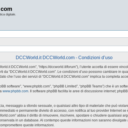
.com
ica digitale.
DCCWorld.it DCCWorld.com - Condizioni d’uso
d.it DCCWorld.com”, “https://dccworld.it/forum”), l’utente accetta di essere vincol
 offerti da “DCCWorld.it DCCWorld.com”. Le condizioni d’uso possono cambiare in qu
dato che l’uso dei servizi di “DCCWorld.it DCCWorld.com” implica la completa accet
hpBB software”, “www.phpbb.com”, “phpBB Limited”, “phpBB Teams”) che è un softwar
da
www.phpbb.com
. Il software phpBB facilita le aree di discussione internet; phpB
naccia, messaggio a sfondo sessuale, o qualsiasi altro tipo di materiale che può viol
ediato e permanente divieto di accesso, con notifica al tuo provider Internet se è ri
rld.com” abbia il diritto di rimuovere, riscrivere, spostare o chiudere qualsiasi a
sia conservata in un database. Al contempo queste informazioni non saranno divul
 compromettere queste informazioni.