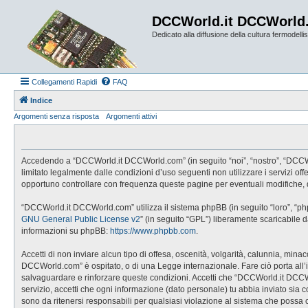
DCCWorld.it DCCWorld
Dedicato alla diffusione della cultura fermodellist
Collegamenti Rapidi
FAQ
Indice
Argomenti senza risposta
Argomenti attivi
Accedendo a “DCCWorld.it DCCWorld.com” (in seguito “noi”, “nostro”, “DCCWorl
limitato legalmente dalle condizioni d’uso seguenti non utilizzare i servizi
opportuno controllare con frequenza queste pagine per eventuali modifiche, 
“DCCWorld.it DCCWorld.com” utilizza il sistema phpBB (in seguito “loro”, “p
GNU General Public License v2
” (in seguito “GPL”) liberamente scaricabile 
informazioni su phpBB:
https://www.phpbb.com
.
Accetti di non inviare alcun tipo di offesa, oscenità, volgarità, calunnia, mi
DCCWorld.com” è ospitato, o di una Legge internazionale. Fare ciò porta all’imm
salvaguardare e rinforzare queste condizioni. Accetti che “DCCWorld.it DCCWo
servizio, accetti che ogni informazione (dato personale) tu abbia inviato 
sono da ritenersi responsabili per qualsiasi violazione al sistema che possa