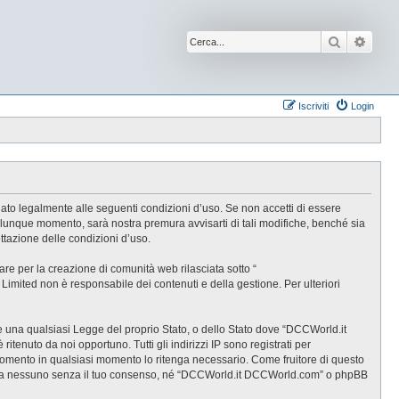
Cerca
Ricer
Iscriviti
Login
ato legalmente alle seguenti condizioni d’uso. Se non accetti di essere
alunque momento, sarà nostra premura avvisarti di tali modifiche, benché sia
tazione delle condizioni d’uso.
e per la creazione di comunità web rilasciata sotto “
B Limited non è responsabile dei contenuti e della gestione. Per ulteriori
are una qualsiasi Legge del proprio Stato, o dello Stato dove “DCCWorld.it
tenuto da noi opportuno. Tutti gli indirizzi IP sono registrati per
rgomento in qualsiasi momento lo ritenga necessario. Come fruitore di questo
gate a nessuno senza il tuo consenso, né “DCCWorld.it DCCWorld.com” o phpBB