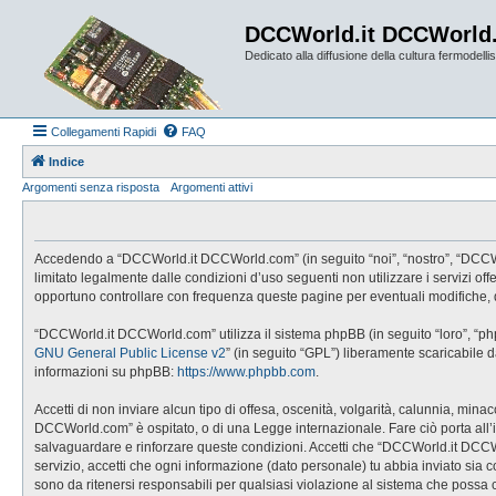
DCCWorld.it DCCWorld
Dedicato alla diffusione della cultura fermodellist
Collegamenti Rapidi
FAQ
Indice
Argomenti senza risposta
Argomenti attivi
Accedendo a “DCCWorld.it DCCWorld.com” (in seguito “noi”, “nostro”, “DCCWorl
limitato legalmente dalle condizioni d’uso seguenti non utilizzare i servizi
opportuno controllare con frequenza queste pagine per eventuali modifiche, 
“DCCWorld.it DCCWorld.com” utilizza il sistema phpBB (in seguito “loro”, “p
GNU General Public License v2
” (in seguito “GPL”) liberamente scaricabile 
informazioni su phpBB:
https://www.phpbb.com
.
Accetti di non inviare alcun tipo di offesa, oscenità, volgarità, calunnia, mi
DCCWorld.com” è ospitato, o di una Legge internazionale. Fare ciò porta all’imm
salvaguardare e rinforzare queste condizioni. Accetti che “DCCWorld.it DCCWo
servizio, accetti che ogni informazione (dato personale) tu abbia inviato 
sono da ritenersi responsabili per qualsiasi violazione al sistema che possa