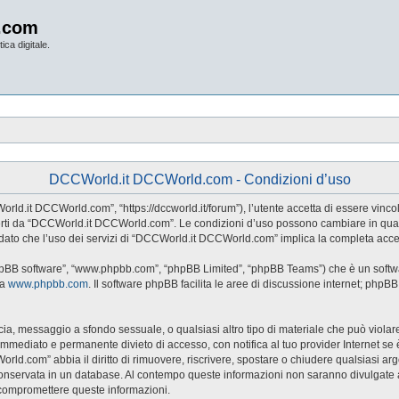
.com
ica digitale.
DCCWorld.it DCCWorld.com - Condizioni d’uso
d.it DCCWorld.com”, “https://dccworld.it/forum”), l’utente accetta di essere vincol
 offerti da “DCCWorld.it DCCWorld.com”. Le condizioni d’uso possono cambiare in qu
dato che l’uso dei servizi di “DCCWorld.it DCCWorld.com” implica la completa accet
hpBB software”, “www.phpbb.com”, “phpBB Limited”, “phpBB Teams”) che è un softwar
da
www.phpbb.com
. Il software phpBB facilita le aree di discussione internet; phpB
naccia, messaggio a sfondo sessuale, o qualsiasi altro tipo di materiale che può viol
ediato e permanente divieto di accesso, con notifica al tuo provider Internet se è ri
rld.com” abbia il diritto di rimuovere, riscrivere, spostare o chiudere qualsiasi a
sia conservata in un database. Al contempo queste informazioni non saranno divul
 compromettere queste informazioni.